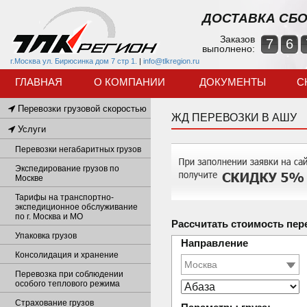
ДОСТАВКА СБО
Заказов
7
6
выполнено:
г.Москва ул. Бирюсинка дом 7 стр 1.
|
info@tlkregion.ru
ГЛАВНАЯ
О КОМПАНИИ
ДОКУМЕНТЫ
С
Перевозки грузовой скоростью
ЖД ПЕРЕВОЗКИ В АШУ
Услуги
Перевозки негабаритных грузов
Экспедирование грузов по
Москве
Тарифы на транспортно-
экспедиционное обслуживание
по г. Москва и МО
Рассчитать стоимость пер
Упаковка грузов
Направление
Консолидация и хранение
Перевозка при соблюдении
особого теплового режима
Страхование грузов