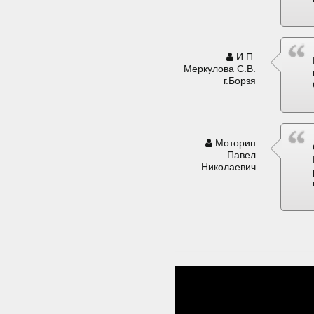
И.П.
Меркулова С.В.
г.Борзя
Моторин
Павел
Николаевич