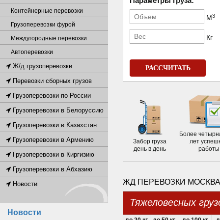
Параметры груза:
Контейнерные перевозки
3
М
Грузоперевозки фурой
Кг
Междугородные перевозки
Автоперевозки
Ж/д грузоперевозки
РАССЧИТАТЬ
Перевозки сборных грузов
Грузоперевозки по России
Грузоперевозки в Белоруссию
Грузоперевозки в Казахстан
Более четырн
Грузоперевозки в Армению
Забор груза
лет успеш
день в день
работы
Грузоперевозки в Киргизию
Грузоперевозки в Абхазию
ЖД ПЕРЕВОЗКИ МОСКВА
Новости
Тяжеловесных груз
Новости