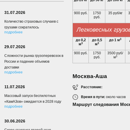
до 20 кг
до 50 кг
до 100 кг
д
31.07.2026
900 руб.
1750
35 руб/кг
3
руб.
Количество страховых случаев с
грузами сократилось
Легковесных грузо
подробнее
3
до 0,2
до 0,5
до 1 м
3
3
м
м
29.07.2026
900 руб.
1750
3500 руб/
3
Сложности рынка грузоперевозок в
3
руб.
м
России и падение объемов
доставки
подробнее
Москва-Аша
11.07.2026
Расстояние:
Массовый запуск беспилотных
Время в пути:
около
часов
«КамАЗов» ожидается в 2028 году
Маршрут следования Мос
подробнее
30.06.2026