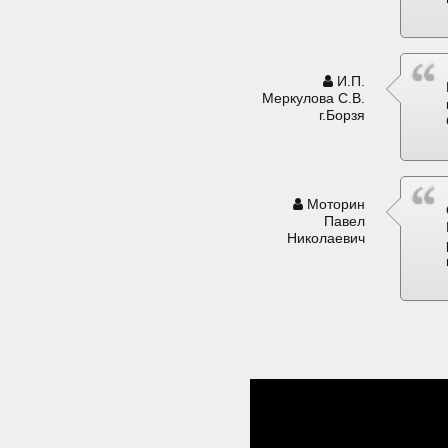
И.П.
Меркулова С.В.
г.Борзя
Моторин
Павел
Николаевич