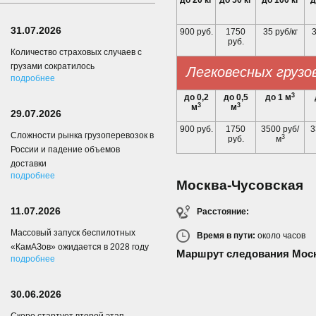
до 20 кг
до 50 кг
до 100 кг
д
31.07.2026
900 руб.
1750
35 руб/кг
3
руб.
Количество страховых случаев с
грузами сократилось
Легковесных грузо
подробнее
3
до 0,2
до 0,5
до 1 м
3
3
м
м
29.07.2026
900 руб.
1750
3500 руб/
3
Сложности рынка грузоперевозок в
3
руб.
м
России и падение объемов
доставки
подробнее
Москва-Чусовская
11.07.2026
Расстояние:
Массовый запуск беспилотных
Время в пути:
около
часов
«КамАЗов» ожидается в 2028 году
Маршрут следования Моск
подробнее
30.06.2026