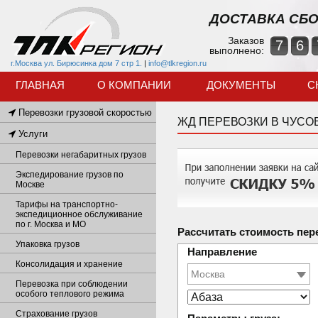
ДОСТАВКА СБО
Заказов
7
6
выполнено:
г.Москва ул. Бирюсинка дом 7 стр 1.
|
info@tlkregion.ru
ГЛАВНАЯ
О КОМПАНИИ
ДОКУМЕНТЫ
С
Перевозки грузовой скоростью
ЖД ПЕРЕВОЗКИ В ЧУСО
Услуги
Перевозки негабаритных грузов
Экспедирование грузов по
Москве
Тарифы на транспортно-
экспедиционное обслуживание
по г. Москва и МО
Рассчитать стоимость пер
Упаковка грузов
Направление
Консолидация и хранение
Перевозка при соблюдении
особого теплового режима
Страхование грузов