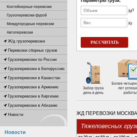
Параметры груза:
Контейнерные перевозки
3
М
Грузоперевозки фурой
Кг
Междугородные перевозки
Автоперевозки
Ж/д грузоперевозки
РАССЧИТАТЬ
Перевозки сборных грузов
Грузоперевозки по России
Грузоперевозки в Белоруссию
Грузоперевозки в Казахстан
Более четырн
Грузоперевозки в Армению
Забор груза
лет успеш
день в день
работы
Грузоперевозки в Киргизию
Грузоперевозки в Абхазию
ЖД ПЕРЕВОЗКИ МОСКВА
Новости
Тяжеловесных груз
Новости