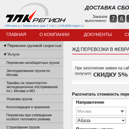
ДОСТАВКА СБО
Заказов
7
6
выполнено:
г.Москва ул. Бирюсинка дом 7 стр 1.
|
info@tlkregion.ru
ГЛАВНАЯ
О КОМПАНИИ
ДОКУМЕНТЫ
С
Перевозки грузовой скоростью
ЖД ПЕРЕВОЗКИ В ФЕВР
Услуги
Перевозки негабаритных грузов
Экспедирование грузов по
Москве
Тарифы на транспортно-
экспедиционное обслуживание
по г. Москва и МО
Рассчитать стоимость пер
Упаковка грузов
Направление
Консолидация и хранение
Перевозка при соблюдении
особого теплового режима
Страхование грузов