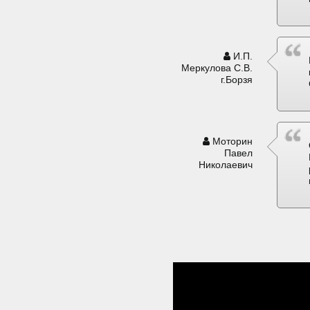
И.П.
Меркулова С.В.
г.Борзя
Моторин
Павел
Николаевич