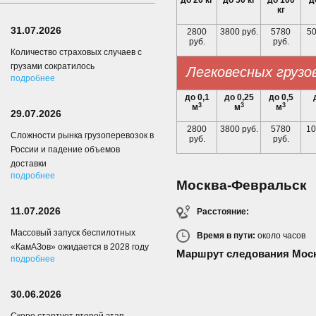
до 20 кг
до 50 кг
до 100
д
кг
31.07.2026
2800
3800 руб.
5780
50
руб.
руб.
Количество страховых случаев с
грузами сократилось
Легковесных грузо
подробнее
до 0,1
до 0,25
до 0,5
3
3
3
м
м
м
29.07.2026
2800
3800 руб.
5780
10
Сложности рынка грузоперевозок в
руб.
руб.
России и падение объемов
доставки
подробнее
Москва-Февральск
11.07.2026
Расстояние:
Массовый запуск беспилотных
Время в пути:
около
часов
«КамАЗов» ожидается в 2028 году
Маршрут следования Мос
подробнее
30.06.2026