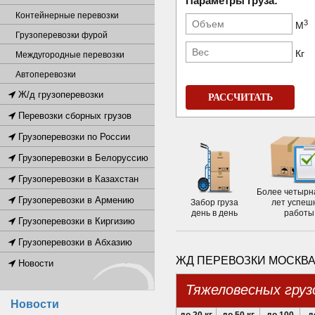
Параметры груза:
Контейнерные перевозки
3
М
Грузоперевозки фурой
Кг
Междугородные перевозки
Автоперевозки
Ж/д грузоперевозки
РАССЧИТАТЬ
Перевозки сборных грузов
Грузоперевозки по России
Грузоперевозки в Белоруссию
Грузоперевозки в Казахстан
Более четырн
Грузоперевозки в Армению
Забор груза
лет успеш
день в день
работы
Грузоперевозки в Киргизию
Грузоперевозки в Абхазию
ЖД ПЕРЕВОЗКИ МОСКВА
Новости
Тяжеловесных груз
Новости