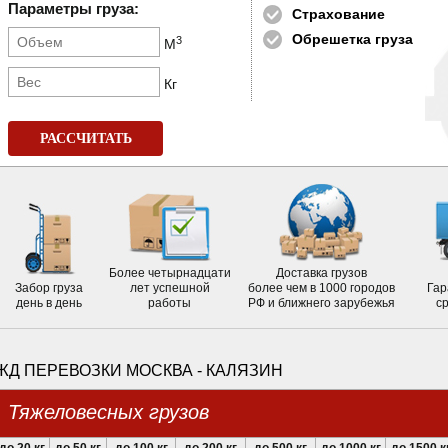
Параметры груза:
Страхование
Обрешетка груза
3
М
Кг
РАССЧИТАТЬ
Более четырнадцати
Доставка грузов
Забор груза
лет успешной
более чем в 1000 городов
Гар
день в день
работы
РФ и ближнего зарубежья
с
ЖД ПЕРЕВОЗКИ МОСКВА - КАЛЯЗИН
Тяжеловесных грузов