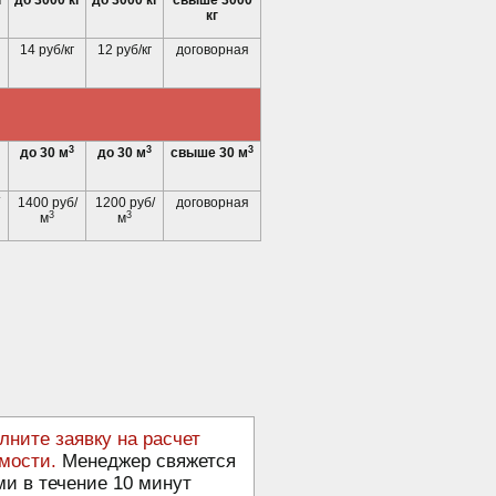
г
до 3000 кг
до 3000 кг
свыше 3000
кг
14 руб/кг
12 руб/кг
договорная
3
3
3
до 30 м
до 30 м
свыше 30 м
1400 руб/
1200 руб/
договорная
3
3
м
м
лните заявку на расчет
мости.
Менеджер свяжется
ми в течение 10 минут