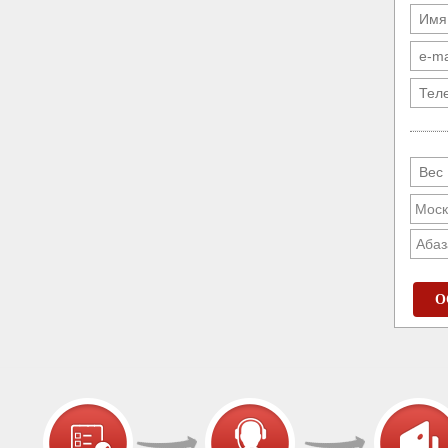
Абаз
О