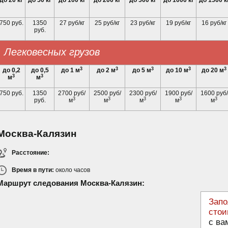
до 20 кг
до 50 кг
до 100 кг
до 200 кг
до 500 кг
до 1000 кг
до 1500 к
750 руб.
1350
27 руб/кг
25 руб/кг
23 руб/кг
19 руб/кг
16 руб/кг
руб.
Легковесных грузов
3
3
3
3
3
до 0,2
до 0,5
до 1 м
до 2 м
до 5 м
до 10 м
до 20 м
3
3
м
м
750 руб.
1350
2700 руб/
2500 руб/
2300 руб/
1900 руб/
1600 руб/
3
3
3
3
3
руб.
м
м
м
м
м
Москва-Калязин
Расстояние:
Время в пути:
около
часов
Маршрут следования Москва-Калязин:
Запо
стои
с ва