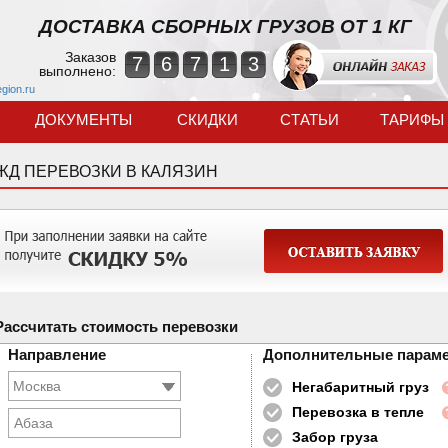
ДОСТАВКА СБОРНЫХ ГРУЗОВ ОТ 1 КГ
Заказов
7
6
7
1
3
выполнено:
egion.ru
ДОКУМЕНТЫ
СКИДКИ
СТАТЬИ
ТАРИФЫ
ЖД ПЕРЕВОЗКИ В КАЛЯЗИН
Рассчитать стоимость перевозки
Направление
Дополнительные парам
Негабаритный груз
Перевозка в тепле
Абаза
Забор груза