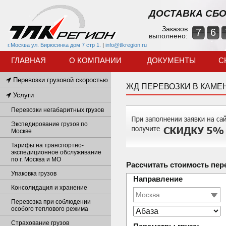
ДОСТАВКА СБО
Заказов
7
6
выполнено:
г.Москва ул. Бирюсинка дом 7 стр 1.
|
info@tlkregion.ru
ГЛАВНАЯ
О КОМПАНИИ
ДОКУМЕНТЫ
С
Перевозки грузовой скоростью
ЖД ПЕРЕВОЗКИ В КАМ
Услуги
Перевозки негабаритных грузов
Экспедирование грузов по
Москве
Тарифы на транспортно-
экспедиционное обслуживание
по г. Москва и МО
Рассчитать стоимость пер
Упаковка грузов
Направление
Консолидация и хранение
Перевозка при соблюдении
особого теплового режима
Страхование грузов