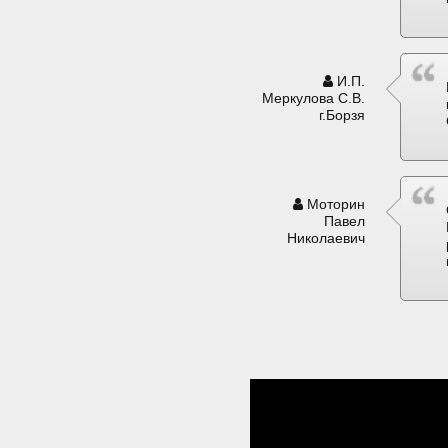
И.П.
Меркулова С.В.
г.Борзя
Моторин
Павел
Николаевич