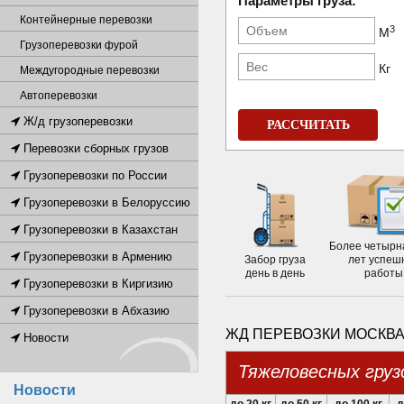
Параметры груза:
Контейнерные перевозки
3
М
Грузоперевозки фурой
Кг
Междугородные перевозки
Автоперевозки
Ж/д грузоперевозки
РАССЧИТАТЬ
Перевозки сборных грузов
Грузоперевозки по России
Грузоперевозки в Белоруссию
Грузоперевозки в Казахстан
Более четырн
Грузоперевозки в Армению
Забор груза
лет успеш
день в день
работы
Грузоперевозки в Киргизию
Грузоперевозки в Абхазию
ЖД ПЕРЕВОЗКИ МОСКВА
Новости
Тяжеловесных груз
Новости