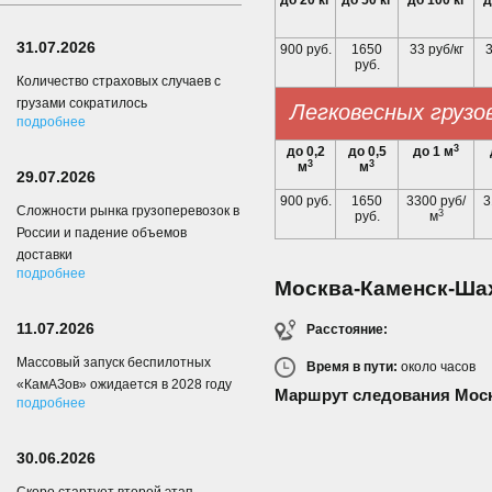
до 20 кг
до 50 кг
до 100 кг
д
31.07.2026
900 руб.
1650
33 руб/кг
3
руб.
Количество страховых случаев с
грузами сократилось
Легковесных грузо
подробнее
3
до 0,2
до 0,5
до 1 м
3
3
м
м
29.07.2026
900 руб.
1650
3300 руб/
3
Сложности рынка грузоперевозок в
3
руб.
м
России и падение объемов
доставки
подробнее
Москва-Каменск-Ша
11.07.2026
Расстояние:
Массовый запуск беспилотных
Время в пути:
около
часов
«КамАЗов» ожидается в 2028 году
Маршрут следования Моск
подробнее
30.06.2026