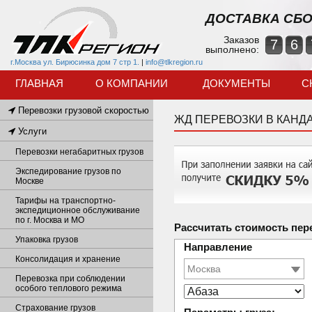
ДОСТАВКА СБО
Заказов
7
6
выполнено:
г.Москва ул. Бирюсинка дом 7 стр 1.
|
info@tlkregion.ru
ГЛАВНАЯ
О КОМПАНИИ
ДОКУМЕНТЫ
С
Перевозки грузовой скоростью
ЖД ПЕРЕВОЗКИ В КАНД
Услуги
Перевозки негабаритных грузов
Экспедирование грузов по
Москве
Тарифы на транспортно-
экспедиционное обслуживание
по г. Москва и МО
Рассчитать стоимость пер
Упаковка грузов
Направление
Консолидация и хранение
Перевозка при соблюдении
особого теплового режима
Страхование грузов