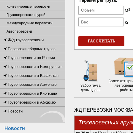
Параметры груза:
Контейнерные перевозки
3
М
Грузоперевозки фурой
Кг
Междугородные перевозки
Автоперевозки
Ж/д грузоперевозки
РАССЧИТАТЬ
Перевозки сборных грузов
Грузоперевозки по России
Грузоперевозки в Белоруссию
Грузоперевозки в Казахстан
Более четырн
Грузоперевозки в Армению
Забор груза
лет успеш
день в день
работы
Грузоперевозки в Киргизию
Грузоперевозки в Абхазию
ЖД ПЕРЕВОЗКИ МОСКВА
Новости
Тяжеловесных груз
Новости