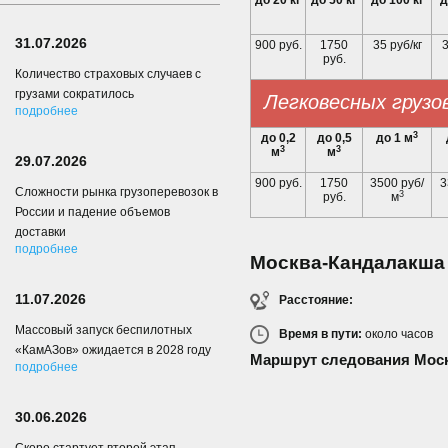
до 20 кг
до 50 кг
до 100 кг
д
31.07.2026
900 руб.
1750
35 руб/кг
3
руб.
Количество страховых случаев с
грузами сократилось
Легковесных грузо
подробнее
3
до 0,2
до 0,5
до 1 м
3
3
м
м
29.07.2026
900 руб.
1750
3500 руб/
3
Сложности рынка грузоперевозок в
3
руб.
м
России и падение объемов
доставки
подробнее
Москва-Кандалакша
11.07.2026
Расстояние:
Массовый запуск беспилотных
Время в пути:
около
часов
«КамАЗов» ожидается в 2028 году
Маршрут следования Мос
подробнее
30.06.2026