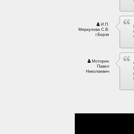
И.П.
Меркулова С.В.
г.Борзя
Моторин
Павел
Николаевич