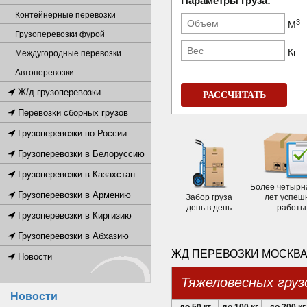
Параметры груза:
Контейнерные перевозки
3
М
Грузоперевозки фурой
Кг
Междугородные перевозки
Автоперевозки
Ж/д грузоперевозки
РАССЧИТАТЬ
Перевозки сборных грузов
Грузоперевозки по России
Грузоперевозки в Белоруссию
Грузоперевозки в Казахстан
Более четырн
Грузоперевозки в Армению
Забор груза
лет успеш
день в день
работы
Грузоперевозки в Киргизию
Грузоперевозки в Абхазию
ЖД ПЕРЕВОЗКИ МОСКВА
Новости
Тяжеловесных груз
Новости