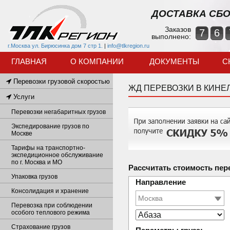
ДОСТАВКА СБО
Заказов
7
6
выполнено:
г.Москва ул. Бирюсинка дом 7 стр 1.
|
info@tlkregion.ru
ГЛАВНАЯ
О КОМПАНИИ
ДОКУМЕНТЫ
С
Перевозки грузовой скоростью
ЖД ПЕРЕВОЗКИ В КИНЕ
Услуги
Перевозки негабаритных грузов
Экспедирование грузов по
Москве
Тарифы на транспортно-
экспедиционное обслуживание
по г. Москва и МО
Рассчитать стоимость пер
Упаковка грузов
Направление
Консолидация и хранение
Перевозка при соблюдении
особого теплового режима
Страхование грузов