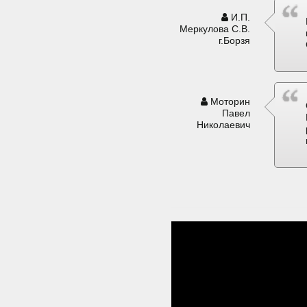
И.П.
Меркулова С.В.
г.Борзя
Моторин
Павел
Николаевич