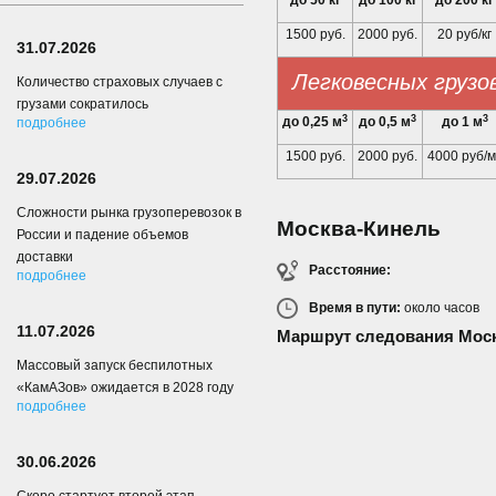
до 50 кг
до 100 кг
до 200 кг
1500 руб.
2000 руб.
20 руб/кг
31.07.2026
Легковесных грузо
Количество страховых случаев с
грузами сократилось
3
3
3
до 0,25 м
до 0,5 м
до 1 м
подробнее
1500 руб.
2000 руб.
4000 руб/м
29.07.2026
Сложности рынка грузоперевозок в
Москва-Кинель
России и падение объемов
доставки
Расстояние:
подробнее
Время в пути:
около
часов
11.07.2026
Маршрут следования Моск
Массовый запуск беспилотных
«КамАЗов» ожидается в 2028 году
подробнее
30.06.2026