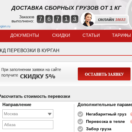
ДОСТАВКА СБОРНЫХ ГРУЗОВ ОТ 1 КГ
Заказов
7
6
7
1
3
выполнено:
egion.ru
ДОКУМЕНТЫ
СКИДКИ
СТАТЬИ
ТАРИФЫ
ЖД ПЕРЕВОЗКИ В КУРГАН
Рассчитать стоимость перевозки
Направление
Дополнительные парам
Негабаритный груз
Перевозка в тепле
Абаза
Забор груза