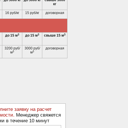
г
до 3000 кг
до 3000 кг
свыше 3000
кг
16 руб/кг
15 руб/кг
договорная
3
3
3
до 15 м
до 15 м
свыше 15 м
3200 руб/
3000 руб/
договорная
3
3
м
м
лните заявку на расчет
мости.
Менеджер свяжется
ми в течение 10 минут