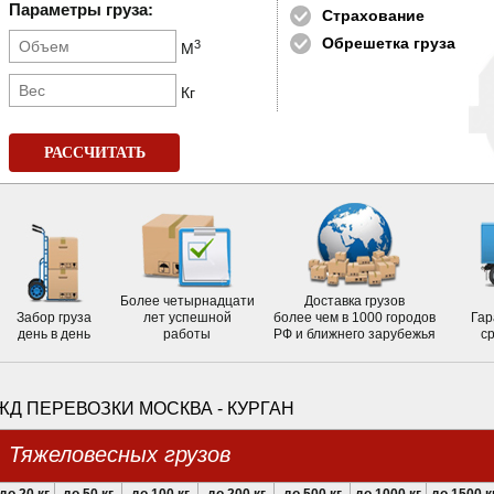
Параметры груза:
Страхование
Обрешетка груза
3
М
Кг
РАССЧИТАТЬ
Более четырнадцати
Доставка грузов
Забор груза
лет успешной
более чем в 1000 городов
Гар
день в день
работы
РФ и ближнего зарубежья
с
ЖД ПЕРЕВОЗКИ МОСКВА - КУРГАН
Тяжеловесных грузов