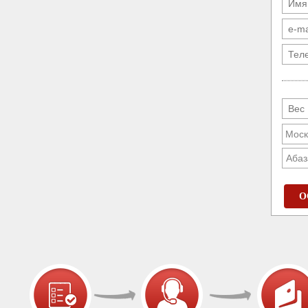
Абаз
О