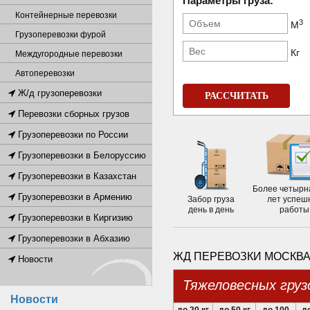
Параметры груза:
Контейнерные перевозки
3
М
Грузоперевозки фурой
Кг
Междугородные перевозки
Автоперевозки
Ж/д грузоперевозки
РАССЧИТАТЬ
Перевозки сборных грузов
Грузоперевозки по России
Грузоперевозки в Белоруссию
Грузоперевозки в Казахстан
Более четырн
Грузоперевозки в Армению
Забор груза
лет успеш
день в день
работы
Грузоперевозки в Киргизию
Грузоперевозки в Абхазию
ЖД ПЕРЕВОЗКИ МОСКВА
Новости
Тяжеловесных груз
Новости