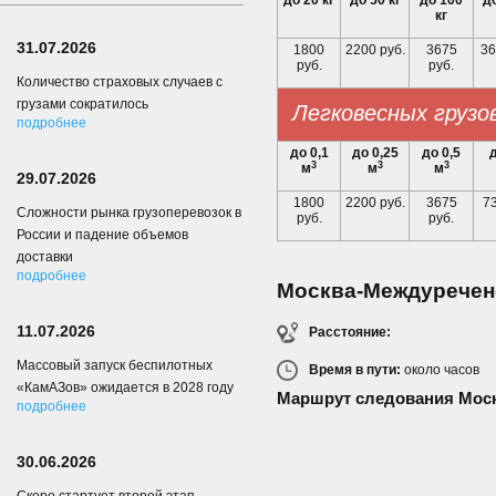
до 20 кг
до 50 кг
до 100
до
кг
31.07.2026
1800
2200 руб.
3675
36
руб.
руб.
Количество страховых случаев с
грузами сократилось
Легковесных грузо
подробнее
до 0,1
до 0,25
до 0,5
д
3
3
3
м
м
м
29.07.2026
1800
2200 руб.
3675
73
Сложности рынка грузоперевозок в
руб.
руб.
России и падение объемов
доставки
подробнее
Москва-Междуречен
11.07.2026
Расстояние:
Массовый запуск беспилотных
Время в пути:
около
часов
«КамАЗов» ожидается в 2028 году
Маршрут следования Мос
подробнее
30.06.2026