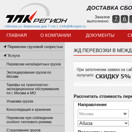
ДОСТАВКА СБО
Заказов
7
6
выполнено:
г.Москва ул. Бирюсинка дом 7 стр 1.
|
info@tlkregion.ru
ГЛАВНАЯ
О КОМПАНИИ
ДОКУМЕНТЫ
С
Перевозки грузовой скоростью
ЖД ПЕРЕВОЗКИ В МЕЖ
Услуги
Перевозки негабаритных грузов
Экспедирование грузов по
Москве
Тарифы на транспортно-
экспедиционное обслуживание
по г. Москва и МО
Рассчитать стоимость пер
Упаковка грузов
Направление
Консолидация и хранение
Перевозка при соблюдении
особого теплового режима
Страхование грузов