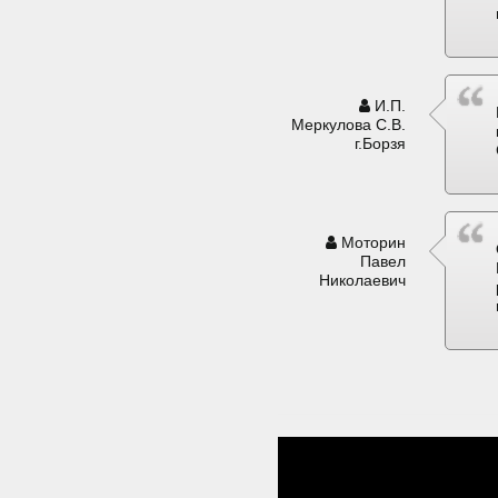
И.П.
Меркулова С.В.
г.Борзя
Моторин
Павел
Николаевич