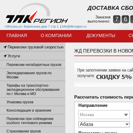
ДОСТАВКА СБО
Заказов
7
6
выполнено:
г.Москва ул. Бирюсинка дом 7 стр 1.
|
info@tlkregion.ru
ГЛАВНАЯ
О КОМПАНИИ
ДОКУМЕНТЫ
С
Перевозки грузовой скоростью
ЖД ПЕРЕВОЗКИ В НОВ
Услуги
Перевозки негабаритных грузов
Экспедирование грузов по
Москве
Тарифы на транспортно-
экспедиционное обслуживание
по г. Москва и МО
Рассчитать стоимость пер
Упаковка грузов
Направление
Консолидация и хранение
Перевозка при соблюдении
особого теплового режима
Страхование грузов