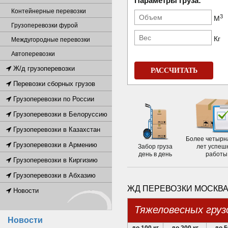
Параметры груза:
Контейнерные перевозки
3
М
Грузоперевозки фурой
Кг
Междугородные перевозки
Автоперевозки
Ж/д грузоперевозки
РАССЧИТАТЬ
Перевозки сборных грузов
Грузоперевозки по России
Грузоперевозки в Белоруссию
Грузоперевозки в Казахстан
Более четырн
Грузоперевозки в Армению
Забор груза
лет успеш
день в день
работы
Грузоперевозки в Киргизию
Грузоперевозки в Абхазию
ЖД ПЕРЕВОЗКИ МОСКВА
Новости
Тяжеловесных груз
Новости