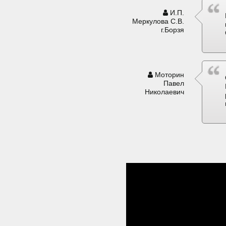
И.П.
Меркулова С.В.
г.Борзя
Моторин
Павел
Николаевич