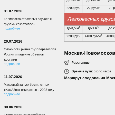
до 100 кг
до 200 кг
до 5
2200 руб.
22 руб/кг
20 р
31.07.2026
Легковесных грузо
Количество страховых случаев с
грузами сократилось
3
3
до 0,5 м
до 1 м
до 2
подробнее
3
2200 руб.
4400 руб/м
4000 
29.07.2026
Сложности рынка грузоперевозок в
Москва-Новомосков
России и падение объемов
доставки
Расстояние:
подробнее
Время в пути:
около
часов
11.07.2026
Маршрут следования Мос
Массовый запуск беспилотных
«КамАЗов» ожидается в 2028 году
подробнее
30.06.2026