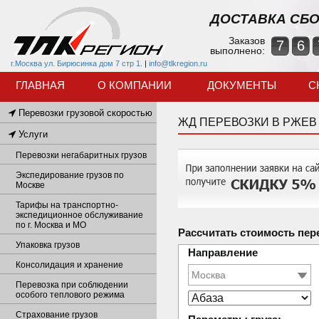
ДОСТАВКА СБО
Заказов
7
6
выполнено:
г.Москва ул. Бирюсинка дом 7 стр 1.
|
info@tlkregion.ru
ГЛАВНАЯ
О КОМПАНИИ
ДОКУМЕНТЫ
С
Перевозки грузовой скоростью
ЖД ПЕРЕВОЗКИ В РЖЕВ
Услуги
Перевозки негабаритных грузов
Экспедирование грузов по
Москве
Тарифы на транспортно-
экспедиционное обслуживание
по г. Москва и МО
Рассчитать стоимость пер
Упаковка грузов
Направление
Консолидация и хранение
Перевозка при соблюдении
особого теплового режима
Страхование грузов