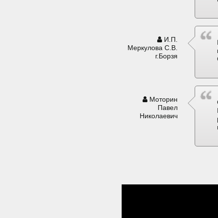
И.П.
Меркулова С.В.
г.Борзя
Моторин
Павел
Николаевич