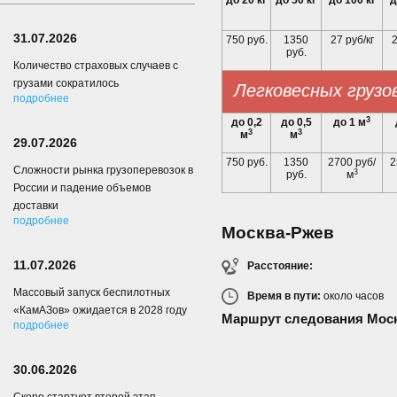
до 20 кг
до 50 кг
до 100 кг
д
31.07.2026
750 руб.
1350
27 руб/кг
2
руб.
Количество страховых случаев с
грузами сократилось
Легковесных грузо
подробнее
3
до 0,2
до 0,5
до 1 м
3
3
м
м
29.07.2026
750 руб.
1350
2700 руб/
2
Сложности рынка грузоперевозок в
3
руб.
м
России и падение объемов
доставки
подробнее
Москва-Ржев
11.07.2026
Расстояние:
Массовый запуск беспилотных
Время в пути:
около
часов
«КамАЗов» ожидается в 2028 году
Маршрут следования Мос
подробнее
30.06.2026