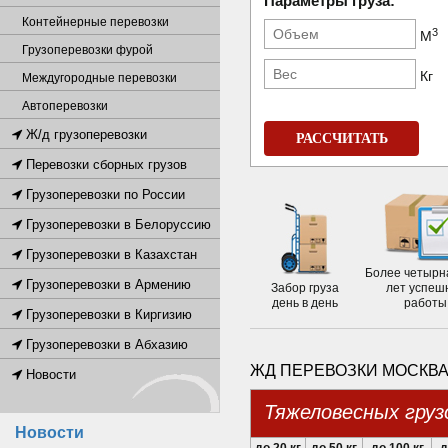
Параметры груза:
Контейнерные перевозки
3
М
Грузоперевозки фурой
Кг
Междугородные перевозки
Автоперевозки
Ж/д грузоперевозки
РАССЧИТАТЬ
Перевозки сборных грузов
Грузоперевозки по России
Грузоперевозки в Белоруссию
Грузоперевозки в Казахстан
Более четырн
Грузоперевозки в Армению
Забор груза
лет успеш
день в день
работы
Грузоперевозки в Киргизию
Грузоперевозки в Абхазию
ЖД ПЕРЕВОЗКИ МОСКВА
Новости
Тяжеловесных груз
Новости