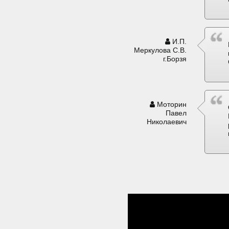
И.П.
Меркулова С.В.
г.Борзя
Моторин
Павел
Николаевич