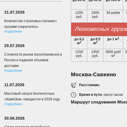
до 20 кг
до 50 кг
до 100 кг
д
31.07.2026
1200
1950
39 руб/кг
руб.
руб.
Количество страховых случаев с
грузами сократилось
Легковесных грузо
подробнее
3
до 0,2
до 0,5
до 1 м
3
3
м
м
29.07.2026
1200
1950
3900 руб/
3
Сложности рынка грузоперевозок в
3
руб.
руб.
м
России и падение объемов
доставки
подробнее
Москва-Савкино
11.07.2026
Расстояние:
Массовый запуск беспилотных
Время в пути:
около
часов
«КамАЗов» ожидается в 2028 году
Маршрут следования Моск
подробнее
30.06.2026