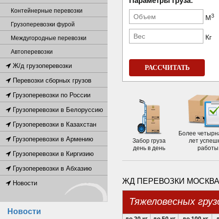
Параметры груза:
Контейнерные перевозки
3
М
Грузоперевозки фурой
Кг
Междугородные перевозки
Автоперевозки
Ж/д грузоперевозки
РАССЧИТАТЬ
Перевозки сборных грузов
Грузоперевозки по России
Грузоперевозки в Белоруссию
Грузоперевозки в Казахстан
Более четырн
Грузоперевозки в Армению
Забор груза
лет успеш
день в день
работы
Грузоперевозки в Киргизию
Грузоперевозки в Абхазию
ЖД ПЕРЕВОЗКИ МОСКВА
Новости
Тяжеловесных груз
Новости