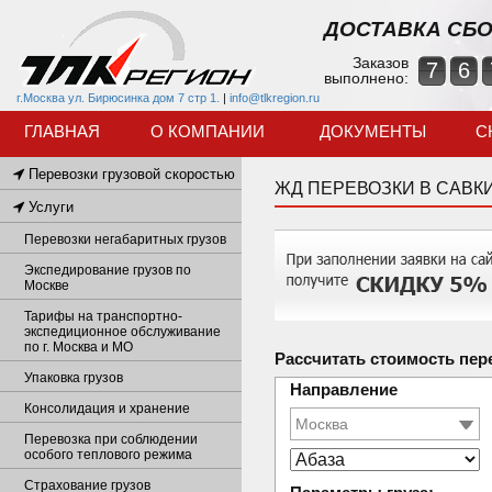
ДОСТАВКА СБО
Заказов
7
6
выполнено:
г.Москва ул. Бирюсинка дом 7 стр 1.
|
info@tlkregion.ru
ГЛАВНАЯ
О КОМПАНИИ
ДОКУМЕНТЫ
С
Перевозки грузовой скоростью
ЖД ПЕРЕВОЗКИ В САВК
Услуги
Перевозки негабаритных грузов
Экспедирование грузов по
Москве
Тарифы на транспортно-
экспедиционное обслуживание
по г. Москва и МО
Рассчитать стоимость пер
Упаковка грузов
Направление
Консолидация и хранение
Перевозка при соблюдении
особого теплового режима
Страхование грузов