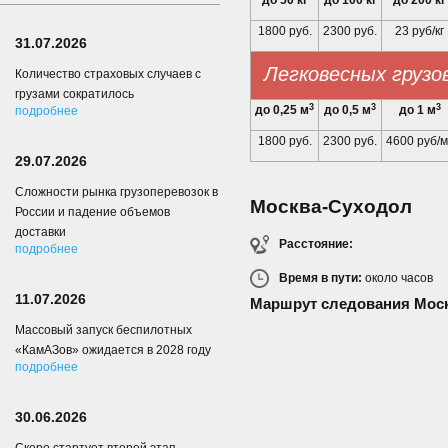
до 50 кг
до 100 кг
до 200 кг
1800 руб.
2300 руб.
23 руб/кг
31.07.2026
Легковесных грузо
Количество страховых случаев с
грузами сократилось
3
3
3
до 0,25 м
до 0,5 м
до 1 м
подробнее
1800 руб.
2300 руб.
4600 руб/м
29.07.2026
Сложности рынка грузоперевозок в
Москва-Суходол
России и падение объемов
доставки
Расстояние:
подробнее
Время в пути:
около
часов
11.07.2026
Маршрут следования Мос
Массовый запуск беспилотных
«КамАЗов» ожидается в 2028 году
подробнее
30.06.2026