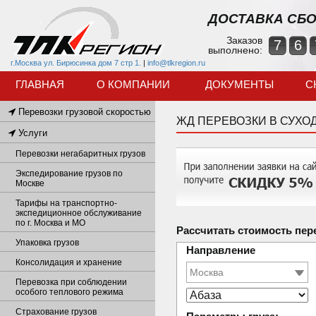
ДОСТАВКА СБО
Заказов
7
6
выполнено:
г.Москва ул. Бирюсинка дом 7 стр 1.
|
info@tlkregion.ru
ГЛАВНАЯ
О КОМПАНИИ
ДОКУМЕНТЫ
С
Перевозки грузовой скоростью
ЖД ПЕРЕВОЗКИ В СУХО
Услуги
Перевозки негабаритных грузов
Экспедирование грузов по
Москве
Тарифы на транспортно-
экспедиционное обслуживание
по г. Москва и МО
Рассчитать стоимость пер
Упаковка грузов
Направление
Консолидация и хранение
Перевозка при соблюдении
особого теплового режима
Страхование грузов