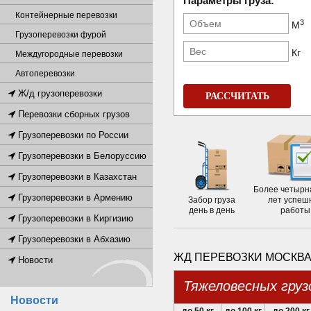
Параметры груза:
Контейнерные перевозки
3
М
Грузоперевозки фурой
Кг
Междугородные перевозки
Автоперевозки
Ж/д грузоперевозки
РАССЧИТАТЬ
Перевозки сборных грузов
Грузоперевозки по России
Грузоперевозки в Белоруссию
Грузоперевозки в Казахстан
Более четырн
Грузоперевозки в Армению
Забор груза
лет успеш
день в день
работы
Грузоперевозки в Киргизию
Грузоперевозки в Абхазию
ЖД ПЕРЕВОЗКИ МОСКВА
Новости
Тяжеловесных груз
Новости