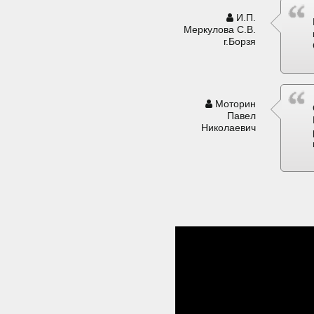
И.П.
Меркулова С.В.
г.Борзя
Моторин
Павел
Николаевич