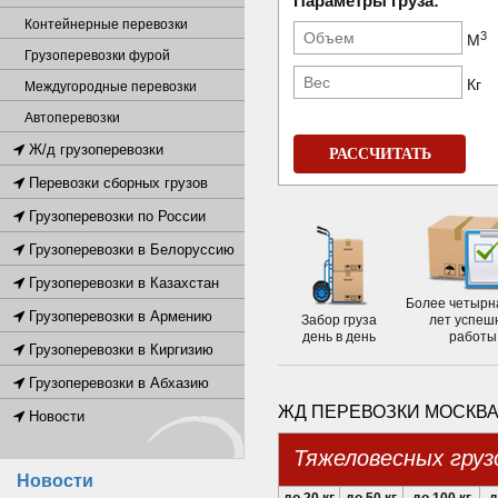
Параметры груза:
Контейнерные перевозки
3
М
Грузоперевозки фурой
Кг
Междугородные перевозки
Автоперевозки
Ж/д грузоперевозки
РАССЧИТАТЬ
Перевозки сборных грузов
Грузоперевозки по России
Грузоперевозки в Белоруссию
Грузоперевозки в Казахстан
Более четырн
Грузоперевозки в Армению
Забор груза
лет успеш
день в день
работы
Грузоперевозки в Киргизию
Грузоперевозки в Абхазию
ЖД ПЕРЕВОЗКИ МОСКВА 
Новости
Тяжеловесных груз
Новости