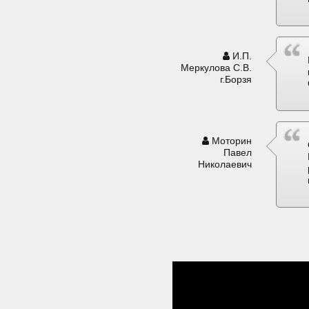
И.П.
Меркулова С.В.
г.Борзя
Моторин
Павел
Николаевич