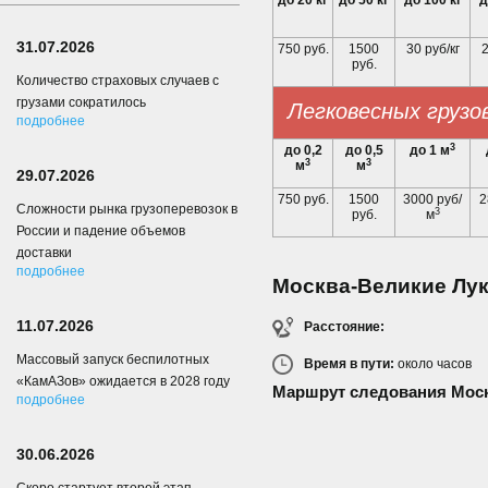
до 20 кг
до 50 кг
до 100 кг
д
31.07.2026
750 руб.
1500
30 руб/кг
2
руб.
Количество страховых случаев с
грузами сократилось
Легковесных грузо
подробнее
3
до 0,2
до 0,5
до 1 м
3
3
м
м
29.07.2026
750 руб.
1500
3000 руб/
2
Сложности рынка грузоперевозок в
3
руб.
м
России и падение объемов
доставки
подробнее
Москва-Великие Лу
11.07.2026
Расстояние:
Массовый запуск беспилотных
Время в пути:
около
часов
«КамАЗов» ожидается в 2028 году
Маршрут следования Моск
подробнее
30.06.2026