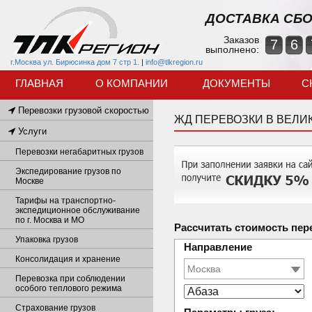
ДОСТАВКА СБО
Заказов
7
6
выполнено:
г.Москва ул. Бирюсинка дом 7 стр 1.
|
info@tlkregion.ru
ГЛАВНАЯ
О КОМПАНИИ
ДОКУМЕНТЫ
С
Перевозки грузовой скоростью
ЖД ПЕРЕВОЗКИ В ВЕЛИ
Услуги
Перевозки негабаритных грузов
Экспедирование грузов по
Москве
Тарифы на транспортно-
экспедиционное обслуживание
по г. Москва и МО
Рассчитать стоимость пер
Упаковка грузов
Направление
Консолидация и хранение
Перевозка при соблюдении
особого теплового режима
Страхование грузов