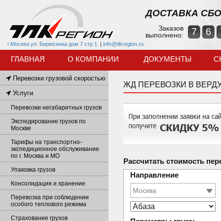
ДОСТАВКА СБО
Заказов
7
6
выполнено:
г.Москва ул. Бирюсинка дом 7 стр 1.
|
info@tlkregion.ru
ГЛАВНАЯ
О КОМПАНИИ
ДОКУМЕНТЫ
С
Перевозки грузовой скоростью
ЖД ПЕРЕВОЗКИ В ВЕРД
Услуги
Перевозки негабаритных грузов
Экспедирование грузов по
Москве
Тарифы на транспортно-
экспедиционное обслуживание
по г. Москва и МО
Рассчитать стоимость пер
Упаковка грузов
Направление
Консолидация и хранение
Перевозка при соблюдении
особого теплового режима
Страхование грузов