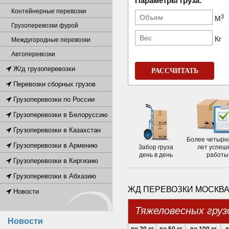
Параметры груза:
Контейнерные перевозки
3
М
Грузоперевозки фурой
Кг
Междугородные перевозки
Автоперевозки
Ж/д грузоперевозки
РАССЧИТАТЬ
Перевозки сборных грузов
Грузоперевозки по России
Грузоперевозки в Белоруссию
Грузоперевозки в Казахстан
Более четырн
Грузоперевозки в Армению
Забор груза
лет успеш
день в день
работы
Грузоперевозки в Киргизию
Грузоперевозки в Абхазию
ЖД ПЕРЕВОЗКИ МОСКВА 
Новости
Тяжеловесных груз
Новости