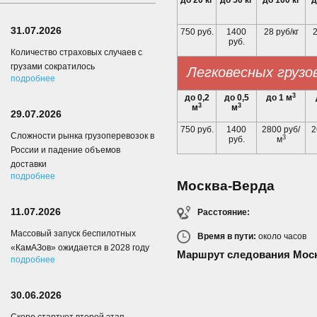
до 20 кг
до 50 кг
до 100 кг
д
31.07.2026
750 руб.
1400
28 руб/кг
2
руб.
Количество страховых случаев с
грузами сократилось
Легковесных грузо
подробнее
3
до 0,2
до 0,5
до 1 м
3
3
м
м
29.07.2026
750 руб.
1400
2800 руб/
2
Сложности рынка грузоперевозок в
3
руб.
м
России и падение объемов
доставки
подробнее
Москва-Верда
11.07.2026
Расстояние:
Массовый запуск беспилотных
Время в пути:
около
часов
«КамАЗов» ожидается в 2028 году
Маршрут следования Моск
подробнее
30.06.2026