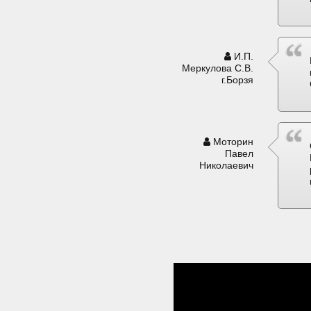
И.П.
Меркулова С.В.
г.Борзя
Моторин
Павел
Николаевич