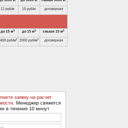
до 3000 кг
до 3000 кг
свыше 3000 кг
12 руб/кг
10 руб/кг
договорная
3
3
3
до 15 м
до 15 м
свыше 15 м
3
3
400 руб/м
2000 руб/м
договорная
лните заявку на расчет
мости.
Менеджер свяжется
ми в течение 10 минут