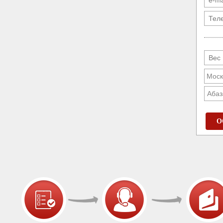
Абаз
О