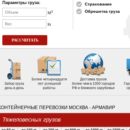
Параметры груза:
Страхование
Обрешетка груза
3
М
Кг
РАССЧИТАТЬ
Более четырнадцати
Доставка грузов
Забор груза
лет успешной
более чем в 1000 городов
Гар
день в день
работы
РФ и ближнего зарубежья
с
КОНТЕЙНЕРНЫЕ ПЕРЕВОЗКИ МОСКВА - АРМАВИР
Тяжеловесных грузов