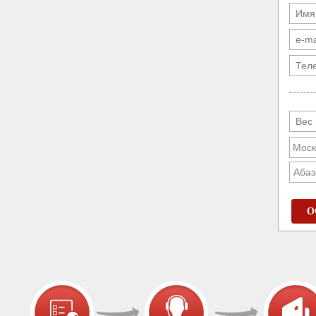
Абаз
О