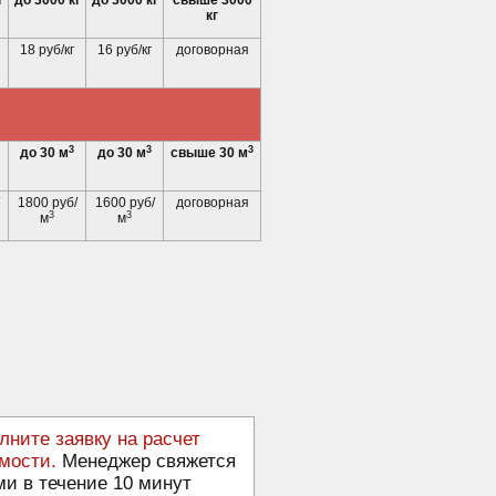
г
до 3000 кг
до 3000 кг
свыше 3000
кг
18 руб/кг
16 руб/кг
договорная
3
3
3
до 30 м
до 30 м
свыше 30 м
1800 руб/
1600 руб/
договорная
3
3
м
м
лните заявку на расчет
мости.
Менеджер свяжется
ми в течение 10 минут