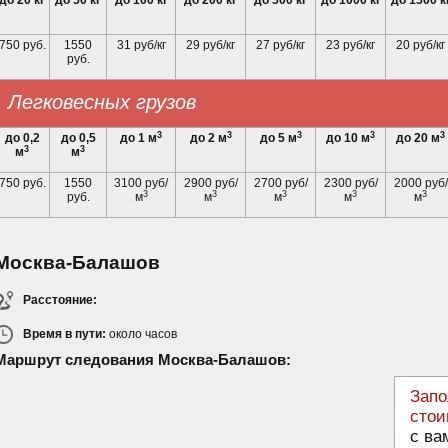
до 20 кг
до 50 кг
до 100 кг
до 200 кг
до 500 кг
до 1000 кг
до 1500 к
750 руб.
1550
31 руб/кг
29 руб/кг
27 руб/кг
23 руб/кг
20 руб/кг
руб.
Легковесных грузов
3
3
3
3
3
до 0,2
до 0,5
до 1 м
до 2 м
до 5 м
до 10 м
до 20 м
3
3
м
м
750 руб.
1550
3100 руб/
2900 руб/
2700 руб/
2300 руб/
2000 руб/
3
3
3
3
3
руб.
м
м
м
м
м
Москва-Балашов
Расстояние:
Время в пути:
около
часов
Маршрут следования Москва-Балашов:
Запо
стои
с ва