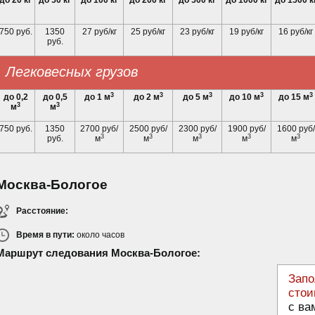
до 20 кг
до 50 кг
до 100 кг
до 200 кг
до 500 кг
до 1000 кг
до 1500 к
750 руб.
1350
27 руб/кг
25 руб/кг
23 руб/кг
19 руб/кг
16 руб/кг
руб.
Легковесных грузов
3
3
3
3
3
до 0,2
до 0,5
до 1 м
до 2 м
до 5 м
до 10 м
до 15 м
3
3
м
м
750 руб.
1350
2700 руб/
2500 руб/
2300 руб/
1900 руб/
1600 руб/
3
3
3
3
3
руб.
м
м
м
м
м
Москва-Бологое
Расстояние:
Время в пути:
около
часов
Маршрут следования Москва-Бологое:
Запо
стои
с ва