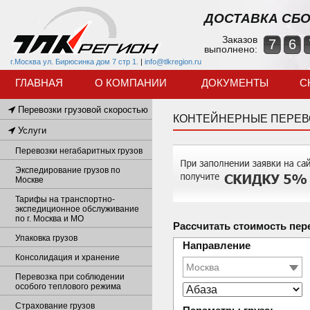
ДОСТАВКА СБО
Заказов
7
6
выполнено:
г.Москва ул. Бирюсинка дом 7 стр 1.
|
info@tlkregion.ru
ГЛАВНАЯ
О КОМПАНИИ
ДОКУМЕНТЫ
С
Перевозки грузовой скоростью
КОНТЕЙНЕРНЫЕ ПЕРЕВ
Услуги
Перевозки негабаритных грузов
Экспедирование грузов по
Москве
Тарифы на транспортно-
экспедиционное обслуживание
по г. Москва и МО
Рассчитать стоимость пер
Упаковка грузов
Направление
Консолидация и хранение
Перевозка при соблюдении
особого теплового режима
Страхование грузов