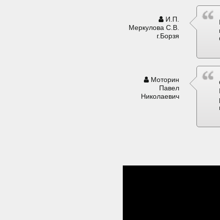
И.П.
Меркулова С.В.
г.Борзя
Моторин
Павел
Николаевич