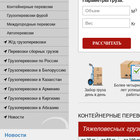
Параметры груза:
Контейнерные перевозки
3
М
Грузоперевозки фурой
Кг
Междугородные перевозки
Автоперевозки
Ж/д грузоперевозки
РАССЧИТАТЬ
Перевозки сборных грузов
Грузоперевозки по России
Грузоперевозки в Белоруссию
Грузоперевозки в Казахстан
Более четырн
Грузоперевозки в Армению
Забор груза
лет успеш
день в день
работы
Грузоперевозки в Киргизию
Грузоперевозки в Абхазию
КОНТЕЙНЕРНЫЕ ПЕРЕВО
Новости
Тяжеловесных груз
Новости