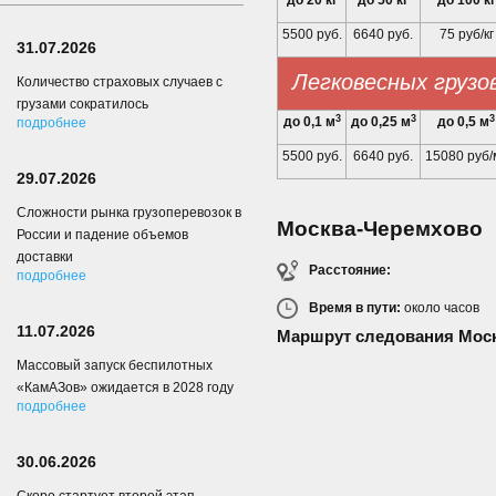
до 20 кг
до 50 кг
до 100 кг
5500 руб.
6640 руб.
75 руб/кг
31.07.2026
Легковесных грузо
Количество страховых случаев с
грузами сократилось
3
3
3
до 0,1 м
до 0,25 м
до 0,5 м
подробнее
5500 руб.
6640 руб.
15080 руб/
29.07.2026
Сложности рынка грузоперевозок в
Москва-Черемхово
России и падение объемов
доставки
Расстояние:
подробнее
Время в пути:
около
часов
11.07.2026
Маршрут следования Мос
Массовый запуск беспилотных
«КамАЗов» ожидается в 2028 году
подробнее
30.06.2026