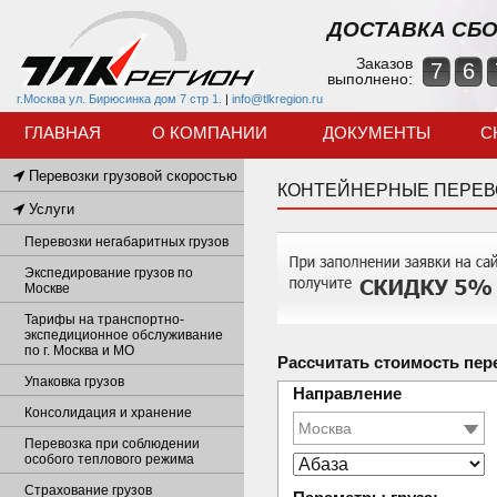
ДОСТАВКА СБО
Заказов
7
6
выполнено:
г.Москва ул. Бирюсинка дом 7 стр 1.
|
info@tlkregion.ru
ГЛАВНАЯ
О КОМПАНИИ
ДОКУМЕНТЫ
С
Перевозки грузовой скоростью
КОНТЕЙНЕРНЫЕ ПЕРЕВ
Услуги
Перевозки негабаритных грузов
Экспедирование грузов по
Москве
Тарифы на транспортно-
экспедиционное обслуживание
по г. Москва и МО
Рассчитать стоимость пер
Упаковка грузов
Направление
Консолидация и хранение
Перевозка при соблюдении
особого теплового режима
Страхование грузов