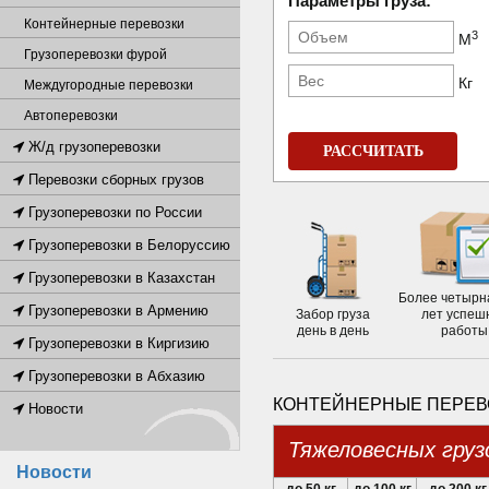
Параметры груза:
Контейнерные перевозки
3
М
Грузоперевозки фурой
Кг
Междугородные перевозки
Автоперевозки
Ж/д грузоперевозки
РАССЧИТАТЬ
Перевозки сборных грузов
Грузоперевозки по России
Грузоперевозки в Белоруссию
Грузоперевозки в Казахстан
Более четырн
Грузоперевозки в Армению
Забор груза
лет успеш
день в день
работы
Грузоперевозки в Киргизию
Грузоперевозки в Абхазию
КОНТЕЙНЕРНЫЕ ПЕРЕВО
Новости
Тяжеловесных груз
Новости