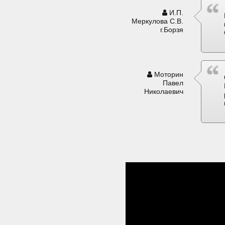
И.П.
Меркулова С.В.
г.Борзя
Моторин
Павел
Николаевич