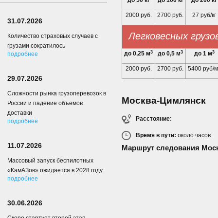
до 50 кг
до 100 кг
до 200 кг
2000 руб.
2700 руб.
27 руб/кг
31.07.2026
Легковесных грузо
Количество страховых случаев с
грузами сократилось
3
3
3
до 0,25 м
до 0,5 м
до 1 м
подробнее
2000 руб.
2700 руб.
5400 руб/м
29.07.2026
Сложности рынка грузоперевозок в
Москва-Цимлянск
России и падение объемов
доставки
Расстояние:
подробнее
Время в пути:
около
часов
11.07.2026
Маршрут следования Мос
Массовый запуск беспилотных
«КамАЗов» ожидается в 2028 году
подробнее
30.06.2026