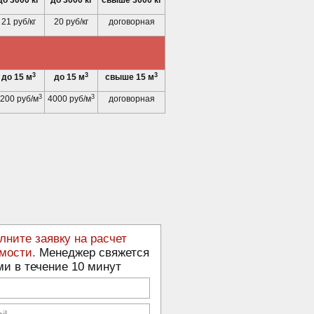
до 3000 кг
до 3000 кг
свыше 3000 кг
21 руб/кг
20 руб/кг
договорная
3
3
3
до 15 м
до 15 м
свыше 15 м
3
3
200 руб/м
4000 руб/м
договорная
лните заявку на расчет
мости.
Менеджер свяжется
ми в течение 10 минут