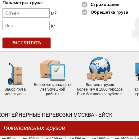
Параметры груза:
Страхование
Обрешетка груза
3
М
Кг
РАССЧИТАТЬ
Более четырнадцати
Доставка грузов
Забор груза
лет успешной
более чем в 1000 городов
Гар
день в день
работы
РФ и ближнего зарубежья
с
КОНТЕЙНЕРНЫЕ ПЕРЕВОЗКИ МОСКВА - ЕЙСК
Тяжеловесных грузов