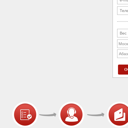
Абаз
О