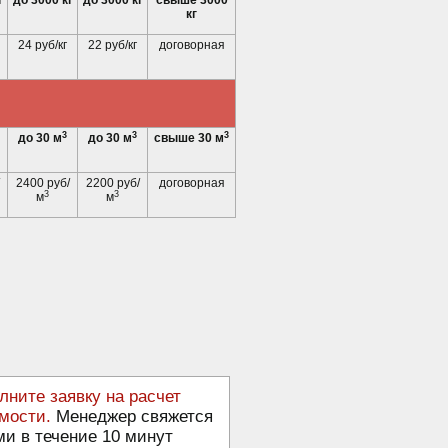
г
до 3000 кг
до 3000 кг
свыше 3000
кг
24 руб/кг
22 руб/кг
договорная
3
3
3
до 30 м
до 30 м
свыше 30 м
2400 руб/
2200 руб/
договорная
3
3
м
м
лните заявку на расчет
мости.
Менеджер свяжется
ми в течение 10 минут