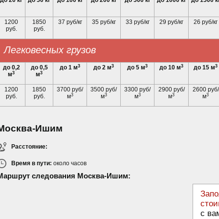
до 20 кг
до 50 кг
до 100 кг
до 200 кг
до 500 кг
до 1000 кг
до 1500 к
1200
1850
37 руб/кг
35 руб/кг
33 руб/кг
29 руб/кг
26 руб/кг
руб.
руб.
Легковесных грузов
3
3
3
3
3
до 0,2
до 0,5
до 1 м
до 2 м
до 5 м
до 10 м
до 15 м
3
3
м
м
1200
1850
3700 руб/
3500 руб/
3300 руб/
2900 руб/
2600 руб/
3
3
3
3
3
руб.
руб.
м
м
м
м
м
Москва-Ишим
Расстояние:
Время в пути:
около
часов
Маршрут следования Москва-Ишим:
Запо
стои
с ва