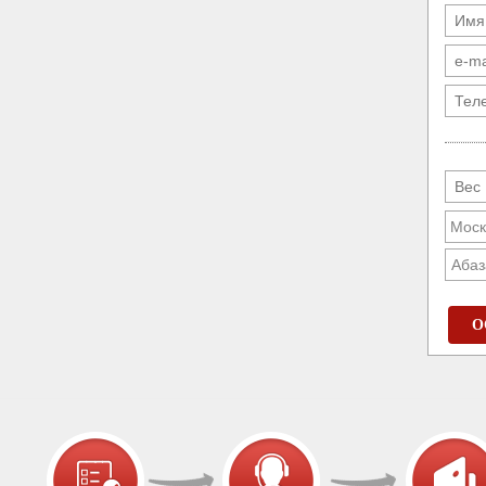
Абаз
О