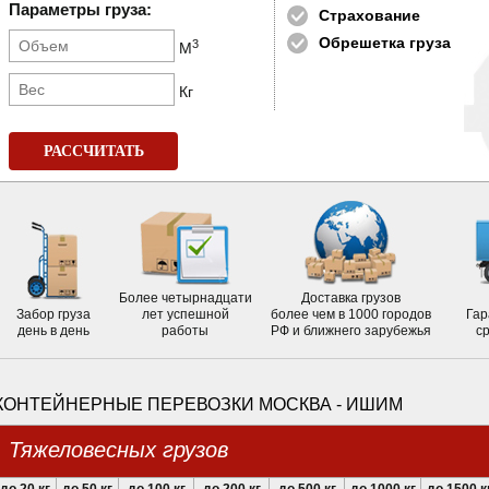
Параметры груза:
Страхование
Обрешетка груза
3
М
Кг
РАССЧИТАТЬ
Более четырнадцати
Доставка грузов
Забор груза
лет успешной
более чем в 1000 городов
Гар
день в день
работы
РФ и ближнего зарубежья
с
КОНТЕЙНЕРНЫЕ ПЕРЕВОЗКИ МОСКВА - ИШИМ
Тяжеловесных грузов