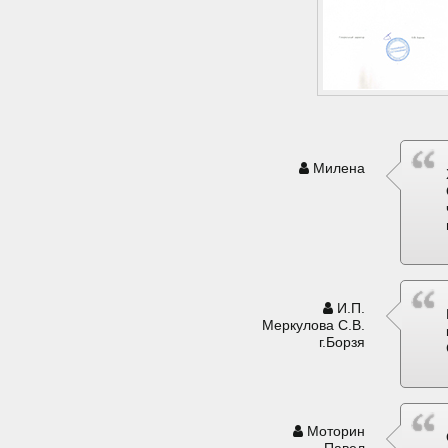
Милена
И.П.
Меркулова С.В.
г.Борзя
Моторин