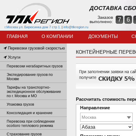
ДОСТАВКА СБО
Заказов
7
6
выполнено:
г.Москва ул. Бирюсинка дом 7 стр 1.
|
info@tlkregion.ru
ГЛАВНАЯ
О КОМПАНИИ
ДОКУМЕНТЫ
С
Перевозки грузовой скоростью
КОНТЕЙНЕРНЫЕ ПЕРЕВ
Услуги
Перевозки негабаритных грузов
Экспедирование грузов по
Москве
Тарифы на транспортно-
экспедиционное обслуживание
по г. Москва и МО
Рассчитать стоимость пер
Упаковка грузов
Направление
Консолидация и хранение
Перевозка при соблюдении
особого теплового режима
Страхование грузов