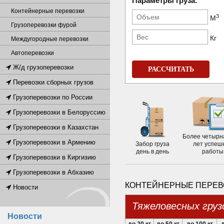
Параметры груза:
Контейнерные перевозки
3
М
Грузоперевозки фурой
Кг
Междугородные перевозки
Автоперевозки
Ж/д грузоперевозки
РАССЧИТАТЬ
Перевозки сборных грузов
Грузоперевозки по России
Грузоперевозки в Белоруссию
Грузоперевозки в Казахстан
Более четырн
Грузоперевозки в Армению
Забор груза
лет успеш
день в день
работы
Грузоперевозки в Киргизию
Грузоперевозки в Абхазию
КОНТЕЙНЕРНЫЕ ПЕРЕВО
Новости
Тяжеловесных груз
Новости