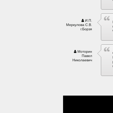
И.П.
Меркулова С.В.
г.Борзя
Моторин
Павел
Николаевич