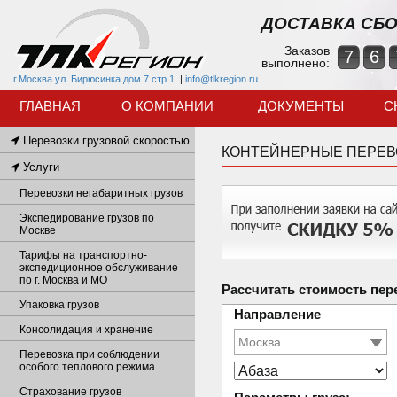
ДОСТАВКА СБО
Заказов
7
6
выполнено:
г.Москва ул. Бирюсинка дом 7 стр 1.
|
info@tlkregion.ru
ГЛАВНАЯ
О КОМПАНИИ
ДОКУМЕНТЫ
С
Перевозки грузовой скоростью
КОНТЕЙНЕРНЫЕ ПЕРЕВО
Услуги
Перевозки негабаритных грузов
Экспедирование грузов по
Москве
Тарифы на транспортно-
экспедиционное обслуживание
по г. Москва и МО
Рассчитать стоимость пер
Упаковка грузов
Направление
Консолидация и хранение
Перевозка при соблюдении
особого теплового режима
Страхование грузов