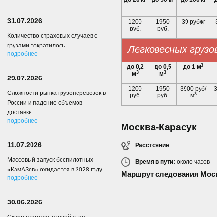
до 20 кг
до 50 кг
до 100 кг
д
31.07.2026
1200
1950
39 руб/кг
руб.
руб.
Количество страховых случаев с
грузами сократилось
Легковесных грузо
подробнее
3
до 0,2
до 0,5
до 1 м
3
3
м
м
29.07.2026
1200
1950
3900 руб/
3
Сложности рынка грузоперевозок в
3
руб.
руб.
м
России и падение объемов
доставки
подробнее
Москва-Карасук
11.07.2026
Расстояние:
Массовый запуск беспилотных
Время в пути:
около
часов
«КамАЗов» ожидается в 2028 году
Маршрут следования Моск
подробнее
30.06.2026