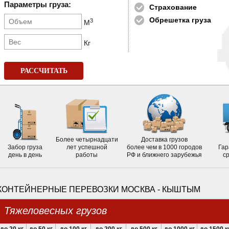
Параметры груза:
Страхование
Обрешетка груза
3
М
Кг
РАССЧИТАТЬ
Более четырнадцати
Доставка грузов
Забор груза
лет успешной
более чем в 1000 городов
Гар
день в день
работы
РФ и ближнего зарубежья
с
КОНТЕЙНЕРНЫЕ ПЕРЕВОЗКИ МОСКВА - КЫШТЫМ
Тяжеловесных грузов