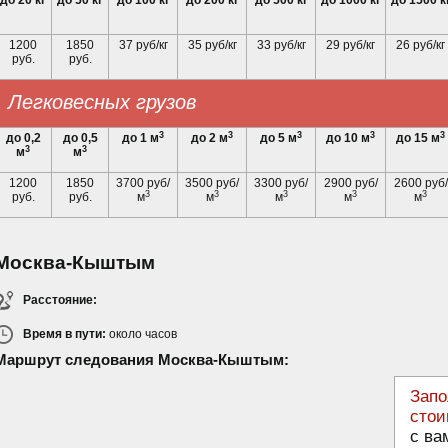
до 20 кг
до 50 кг
до 100 кг
до 200 кг
до 500 кг
до 1000 кг
до 1500 к
1200
1850
37 руб/кг
35 руб/кг
33 руб/кг
29 руб/кг
26 руб/кг
руб.
руб.
Легковесных грузов
3
3
3
3
3
до 0,2
до 0,5
до 1 м
до 2 м
до 5 м
до 10 м
до 15 м
3
3
м
м
1200
1850
3700 руб/
3500 руб/
3300 руб/
2900 руб/
2600 руб/
3
3
3
3
3
руб.
руб.
м
м
м
м
м
Москва-Кыштым
Расстояние:
Время в пути:
около
часов
Маршрут следования Москва-Кыштым:
Запо
стои
с ва