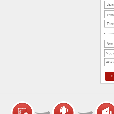
Абаз
О