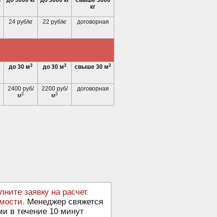
г
до 3000 кг
до 3000 кг
свыше 3000
кг
24 руб/кг
22 руб/кг
договорная
3
3
3
до 30 м
до 30 м
свыше 30 м
2400 руб/
2200 руб/
договорная
3
3
м
м
лните заявку на расчет
мости.
Менеджер свяжется
ми в течение 10 минут