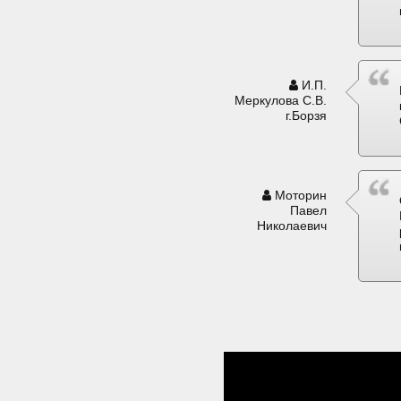
И.П.
Меркулова С.В.
г.Борзя
Моторин
Павел
Николаевич