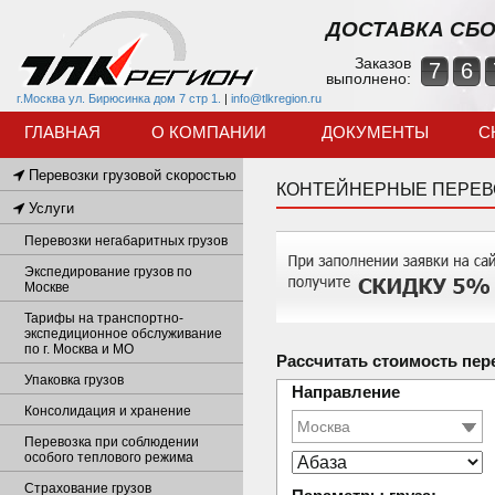
ДОСТАВКА СБО
Заказов
7
6
выполнено:
г.Москва ул. Бирюсинка дом 7 стр 1.
|
info@tlkregion.ru
ГЛАВНАЯ
О КОМПАНИИ
ДОКУМЕНТЫ
С
Перевозки грузовой скоростью
КОНТЕЙНЕРНЫЕ ПЕРЕВ
Услуги
Перевозки негабаритных грузов
Экспедирование грузов по
Москве
Тарифы на транспортно-
экспедиционное обслуживание
по г. Москва и МО
Рассчитать стоимость пер
Упаковка грузов
Направление
Консолидация и хранение
Перевозка при соблюдении
особого теплового режима
Страхование грузов