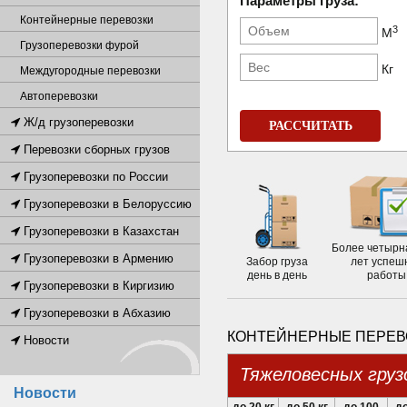
Параметры груза:
Контейнерные перевозки
3
М
Грузоперевозки фурой
Кг
Междугородные перевозки
Автоперевозки
Ж/д грузоперевозки
РАССЧИТАТЬ
Перевозки сборных грузов
Грузоперевозки по России
Грузоперевозки в Белоруссию
Грузоперевозки в Казахстан
Более четырн
Грузоперевозки в Армению
Забор груза
лет успеш
день в день
работы
Грузоперевозки в Киргизию
Грузоперевозки в Абхазию
КОНТЕЙНЕРНЫЕ ПЕРЕВ
Новости
Тяжеловесных груз
Новости