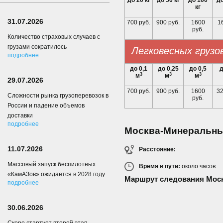
до 20 кг
до 50 кг
до 100
до
кг
31.07.2026
700 руб.
900 руб.
1600
16
руб.
Количество страховых случаев с
грузами сократилось
Легковесных грузо
подробнее
до 0,1
до 0,25
до 0,5
д
3
3
3
м
м
м
29.07.2026
700 руб.
900 руб.
1600
32
Сложности рынка грузоперевозок в
руб.
России и падение объемов
доставки
подробнее
Москва-Минеральн
11.07.2026
Расстояние:
Массовый запуск беспилотных
Время в пути:
около
часов
«КамАЗов» ожидается в 2028 году
Маршрут следования Мос
подробнее
30.06.2026