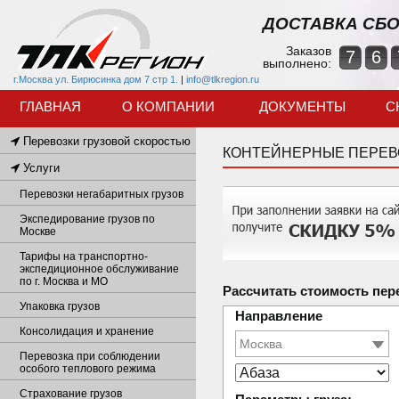
ДОСТАВКА СБО
Заказов
7
6
выполнено:
г.Москва ул. Бирюсинка дом 7 стр 1.
|
info@tlkregion.ru
ГЛАВНАЯ
О КОМПАНИИ
ДОКУМЕНТЫ
С
Перевозки грузовой скоростью
КОНТЕЙНЕРНЫЕ ПЕРЕВ
Услуги
Перевозки негабаритных грузов
Экспедирование грузов по
Москве
Тарифы на транспортно-
экспедиционное обслуживание
по г. Москва и МО
Рассчитать стоимость пер
Упаковка грузов
Направление
Консолидация и хранение
Перевозка при соблюдении
особого теплового режима
Страхование грузов