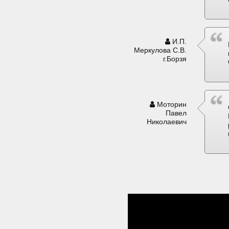
И.П.
Меркулова С.В.
г.Борзя
Моторин
Павел
Николаевич