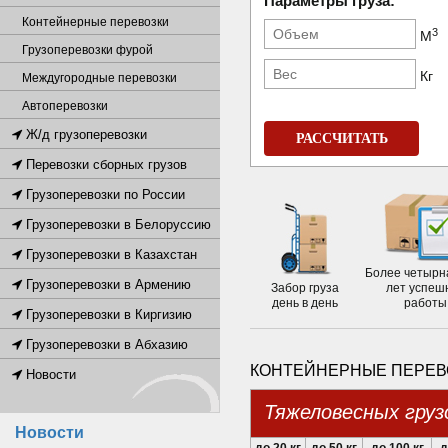
Параметры груза:
Контейнерные перевозки
3
М
Грузоперевозки фурой
Кг
Междугородные перевозки
Автоперевозки
Ж/д грузоперевозки
РАССЧИТАТЬ
Перевозки сборных грузов
Грузоперевозки по России
Грузоперевозки в Белоруссию
Грузоперевозки в Казахстан
Более четырн
Грузоперевозки в Армению
Забор груза
лет успеш
день в день
работы
Грузоперевозки в Киргизию
Грузоперевозки в Абхазию
КОНТЕЙНЕРНЫЕ ПЕРЕВО
Новости
Тяжеловесных груз
Новости