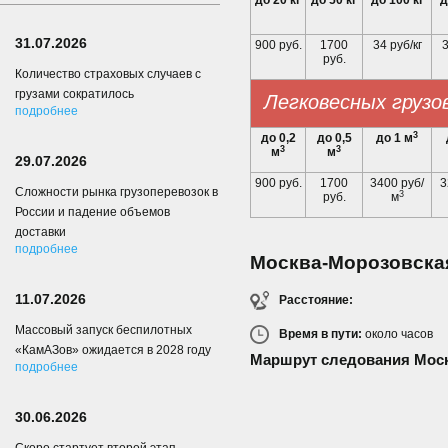
до 20 кг
до 50 кг
до 100 кг
д
31.07.2026
900 руб.
1700
34 руб/кг
3
руб.
Количество страховых случаев с
грузами сократилось
Легковесных грузо
подробнее
3
до 0,2
до 0,5
до 1 м
3
3
м
м
29.07.2026
900 руб.
1700
3400 руб/
3
Сложности рынка грузоперевозок в
3
руб.
м
России и падение объемов
доставки
подробнее
Москва-Морозовска
11.07.2026
Расстояние:
Массовый запуск беспилотных
Время в пути:
около
часов
«КамАЗов» ожидается в 2028 году
Маршрут следования Моск
подробнее
30.06.2026