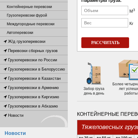
Параметры груза:
Контейнерные перевозки
3
М
Грузоперевозки фурой
Кг
Междугородные перевозки
Автоперевозки
Ж/д грузоперевозки
РАССЧИТАТЬ
Перевозки сборных грузов
Грузоперевозки по России
Грузоперевозки в Белоруссию
Грузоперевозки в Казахстан
Более четырн
Грузоперевозки в Армению
Забор груза
лет успеш
день в день
работы
Грузоперевозки в Киргизию
Грузоперевозки в Абхазию
КОНТЕЙНЕРНЫЕ ПЕРЕВО
Новости
Тяжеловесных груз
Новости