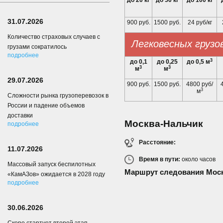
до 20 кг
до 50 кг
до 100 кг
31.07.2026
900 руб.
1500 руб.
24 руб/кг
Количество страховых случаев с
Легковесных грузо
грузами сократилось
подробнее
3
до 0,1
до 0,25
до 0,5 м
3
3
м
м
29.07.2026
900 руб.
1500 руб.
4800 руб/
3
м
Сложности рынка грузоперевозок в
России и падение объемов
доставки
Москва-Нальчик
подробнее
Расстояние:
11.07.2026
Время в пути:
около
часов
Массовый запуск беспилотных
Маршрут следования Моск
«КамАЗов» ожидается в 2028 году
подробнее
30.06.2026