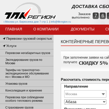
ДОСТАВКА СБО
Заказов
7
6
выполнено:
г.Москва ул. Бирюсинка дом 7 стр 1.
|
info@tlkregion.ru
ГЛАВНАЯ
О КОМПАНИИ
ДОКУМЕНТЫ
С
Перевозки грузовой скоростью
КОНТЕЙНЕРНЫЕ ПЕРЕВ
Услуги
Перевозки негабаритных грузов
Экспедирование грузов по
Москве
Тарифы на транспортно-
экспедиционное обслуживание
по г. Москва и МО
Рассчитать стоимость пер
Упаковка грузов
Направление
Консолидация и хранение
Перевозка при соблюдении
особого теплового режима
Страхование грузов