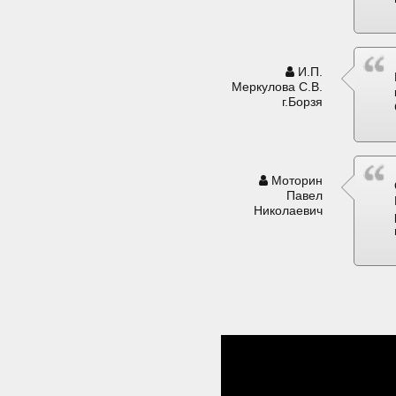
И.П.
Меркулова С.В.
г.Борзя
Моторин
Павел
Николаевич