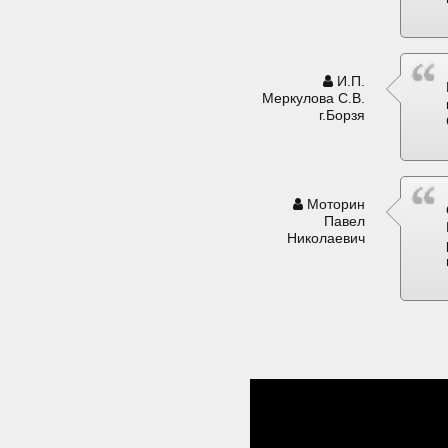
И.П.
Меркулова С.В.
г.Борзя
Моторин
Павел
Николаевич