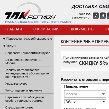
ДОСТАВКА СБО
Заказов
7
6
выполнено:
г.Москва ул. Бирюсинка дом 7 стр 1.
|
info@tlkregion.ru
ГЛАВНАЯ
О КОМПАНИИ
ДОКУМЕНТЫ
С
Перевозки грузовой скоростью
КОНТЕЙНЕРНЫЕ ПЕРЕВ
Услуги
Перевозки негабаритных грузов
Экспедирование грузов по
Москве
Тарифы на транспортно-
экспедиционное обслуживание
по г. Москва и МО
Рассчитать стоимость пер
Упаковка грузов
Направление
Консолидация и хранение
Перевозка при соблюдении
особого теплового режима
Страхование грузов