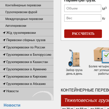
Параметры груза:
Контейнерные перевозки
3
М
Грузоперевозки фурой
Кг
Междугородные перевозки
Автоперевозки
Ж/д грузоперевозки
РАССЧИТАТЬ
Перевозки сборных грузов
Грузоперевозки по России
Грузоперевозки в Белоруссию
Грузоперевозки в Казахстан
Более четырн
Грузоперевозки в Армению
Забор груза
лет успеш
день в день
работы
Грузоперевозки в Киргизию
Грузоперевозки в Абхазию
КОНТЕЙНЕРНЫЕ ПЕРЕВО
Новости
Тяжеловесных груз
Новости