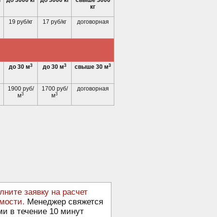
г
до 3000 кг
до 3000 кг
свыше 3000
кг
19 руб/кг
17 руб/кг
договорная
3
3
3
до 30 м
до 30 м
свыше 30 м
1900 руб/
1700 руб/
договорная
3
3
м
м
лните заявку на расчет
мости.
Менеджер свяжется
ми в течение 10 минут