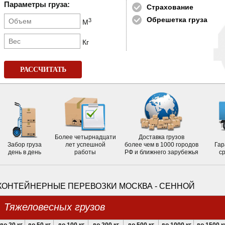
Параметры груза:
Страхование
Обрешетка груза
3
М
Кг
РАССЧИТАТЬ
Более четырнадцати
Доставка грузов
Забор груза
лет успешной
более чем в 1000 городов
Гар
день в день
работы
РФ и ближнего зарубежья
с
КОНТЕЙНЕРНЫЕ ПЕРЕВОЗКИ МОСКВА - СЕННОЙ
Тяжеловесных грузов