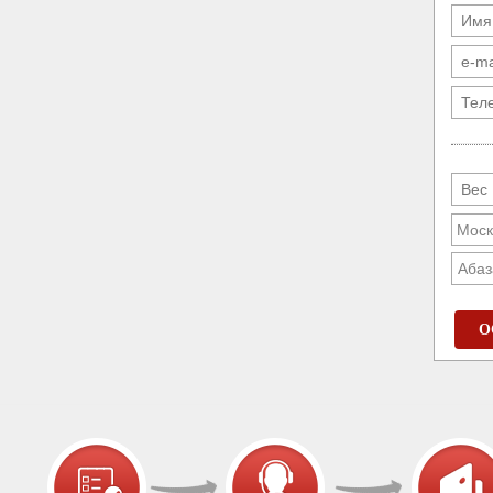
Абаз
О