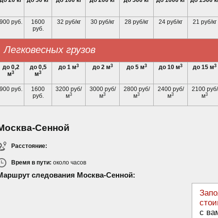
до 20 кг
до 50 кг
до 100 кг
до 200 кг
до 500 кг
до 1000 кг
до 1500 к
900 руб.
1600
32 руб/кг
30 руб/кг
28 руб/кг
24 руб/кг
21 руб/кг
руб.
Легковесных грузов
3
3
3
3
3
до 0,2
до 0,5
до 1 м
до 2 м
до 5 м
до 10 м
до 15 м
3
3
м
м
900 руб.
1600
3200 руб/
3000 руб/
2800 руб/
2400 руб/
2100 руб/
3
3
3
3
3
руб.
м
м
м
м
м
Москва-Сенной
Расстояние:
Время в пути:
около
часов
Маршрут следования Москва-Сенной:
Запо
стои
с ва