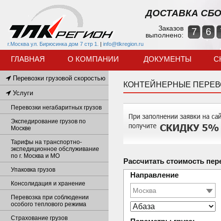
ДОСТАВКА СБО
Заказов
7
6
выполнено:
г.Москва ул. Бирюсинка дом 7 стр 1.
|
info@tlkregion.ru
ГЛАВНАЯ
О КОМПАНИИ
ДОКУМЕНТЫ
С
Перевозки грузовой скоростью
КОНТЕЙНЕРНЫЕ ПЕРЕВ
Услуги
Перевозки негабаритных грузов
Экспедирование грузов по
Москве
Тарифы на транспортно-
экспедиционное обслуживание
по г. Москва и МО
Рассчитать стоимость пер
Упаковка грузов
Направление
Консолидация и хранение
Перевозка при соблюдении
особого теплового режима
Страхование грузов