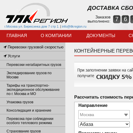
ДОСТАВКА СБО
Заказов
7
6
выполнено:
г.Москва ул. Бирюсинка дом 7 стр 1.
|
info@tlkregion.ru
ГЛАВНАЯ
О КОМПАНИИ
ДОКУМЕНТЫ
С
Перевозки грузовой скоростью
КОНТЕЙНЕРНЫЕ ПЕРЕВ
Услуги
Перевозки негабаритных грузов
Экспедирование грузов по
Москве
Тарифы на транспортно-
экспедиционное обслуживание
по г. Москва и МО
Рассчитать стоимость пер
Упаковка грузов
Направление
Консолидация и хранение
Перевозка при соблюдении
особого теплового режима
Страхование грузов