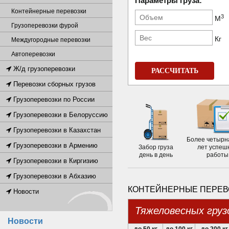
Параметры груза:
Контейнерные перевозки
3
М
Грузоперевозки фурой
Кг
Междугородные перевозки
Автоперевозки
Ж/д грузоперевозки
РАССЧИТАТЬ
Перевозки сборных грузов
Грузоперевозки по России
Грузоперевозки в Белоруссию
Грузоперевозки в Казахстан
Более четырн
Грузоперевозки в Армению
Забор груза
лет успеш
день в день
работы
Грузоперевозки в Киргизию
Грузоперевозки в Абхазию
КОНТЕЙНЕРНЫЕ ПЕРЕВО
Новости
Тяжеловесных груз
Новости