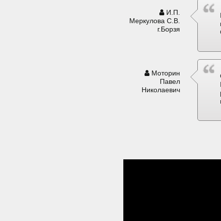
И.П.
Меркулова С.В.
г.Борзя
Моторин
Павел
Николаевич