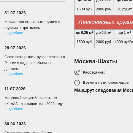
до 50 кг
до 100 кг
до 200 кг
1500 руб.
2000 руб.
20 руб/кг
31.07.2026
Легковесных грузо
Количество страховых случаев с
грузами сократилось
3
3
3
до 0,25 м
до 0,5 м
до 1 м
подробнее
1500 руб.
2000 руб.
4000 руб/м
29.07.2026
Сложности рынка грузоперевозок в
Москва-Шахты
России и падение объемов
доставки
Расстояние:
подробнее
Время в пути:
около
часов
11.07.2026
Маршрут следования Мос
Массовый запуск беспилотных
«КамАЗов» ожидается в 2028 году
подробнее
30.06.2026