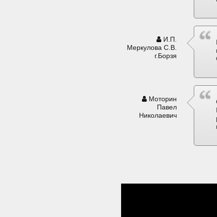
И.П.
Меркулова С.В.
г.Борзя
Моторин
Павел
Николаевич