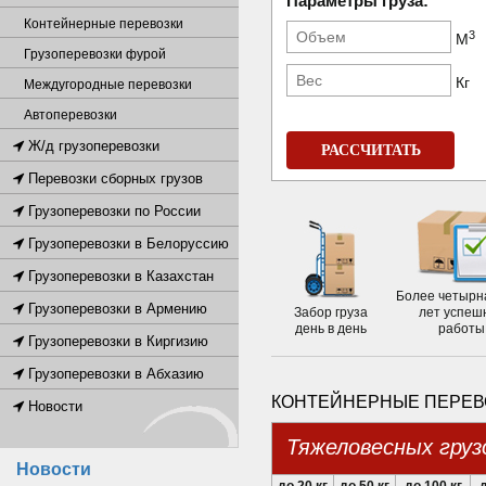
Параметры груза:
Контейнерные перевозки
3
М
Грузоперевозки фурой
Кг
Междугородные перевозки
Автоперевозки
Ж/д грузоперевозки
РАССЧИТАТЬ
Перевозки сборных грузов
Грузоперевозки по России
Грузоперевозки в Белоруссию
Грузоперевозки в Казахстан
Более четырн
Грузоперевозки в Армению
Забор груза
лет успеш
день в день
работы
Грузоперевозки в Киргизию
Грузоперевозки в Абхазию
КОНТЕЙНЕРНЫЕ ПЕРЕВО
Новости
Тяжеловесных груз
Новости