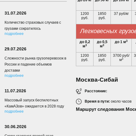
до 20 кг
до 50 кг
до 100 кг
д
31.07.2026
1200
1850
37 руб/кг
руб.
руб.
Количество страховых случаев с
грузами сократилось
Легковесных грузо
подробнее
3
до 0,2
до 0,5
до 1 м
3
3
м
м
29.07.2026
1200
1850
3700 руб/
3
Сложности рынка грузоперевозок в
3
руб.
руб.
м
России и падение объемов
доставки
подробнее
Москва-Сибай
11.07.2026
Расстояние:
Массовый запуск беспилотных
Время в пути:
около
часов
«КамАЗов» ожидается в 2028 году
Маршрут следования Моск
подробнее
30.06.2026