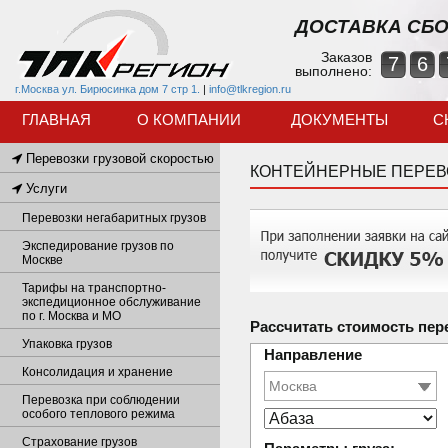
ДОСТАВКА СБО
Заказов
7
6
выполнено:
г.Москва ул. Бирюсинка дом 7 стр 1.
|
info@tlkregion.ru
ГЛАВНАЯ
О КОМПАНИИ
ДОКУМЕНТЫ
С
Перевозки грузовой скоростью
КОНТЕЙНЕРНЫЕ ПЕРЕВ
Услуги
Перевозки негабаритных грузов
Экспедирование грузов по
Москве
Тарифы на транспортно-
экспедиционное обслуживание
по г. Москва и МО
Рассчитать стоимость пер
Упаковка грузов
Направление
Консолидация и хранение
Перевозка при соблюдении
особого теплового режима
Страхование грузов