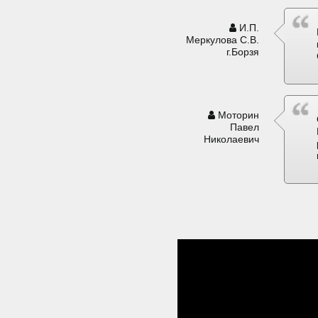
И.П.
Меркулова С.В.
г.Борзя
Моторин
Павел
Николаевич