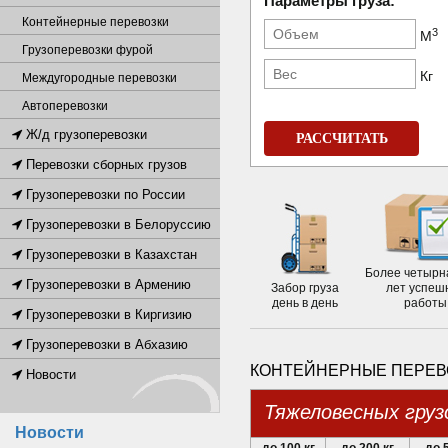
Параметры груза:
Контейнерные перевозки
3
М
Грузоперевозки фурой
Кг
Междугородные перевозки
Автоперевозки
Ж/д грузоперевозки
РАССЧИТАТЬ
Перевозки сборных грузов
Грузоперевозки по России
Грузоперевозки в Белоруссию
Грузоперевозки в Казахстан
Более четырн
Грузоперевозки в Армению
Забор груза
лет успеш
день в день
работы
Грузоперевозки в Киргизию
Грузоперевозки в Абхазию
КОНТЕЙНЕРНЫЕ ПЕРЕВО
Новости
Тяжеловесных груз
Новости