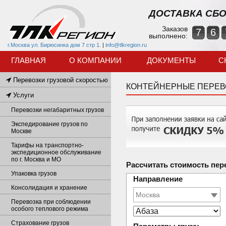
ДОСТАВКА СБО
Заказов
7
6
выполнено:
г.Москва ул. Бирюсинка дом 7 стр 1.
|
info@tlkregion.ru
ГЛАВНАЯ
О КОМПАНИИ
ДОКУМЕНТЫ
С
Перевозки грузовой скоростью
КОНТЕЙНЕРНЫЕ ПЕРЕВ
Услуги
Перевозки негабаритных грузов
Экспедирование грузов по
Москве
Тарифы на транспортно-
экспедиционное обслуживание
по г. Москва и МО
Рассчитать стоимость пер
Упаковка грузов
Направление
Консолидация и хранение
Перевозка при соблюдении
особого теплового режима
Страхование грузов