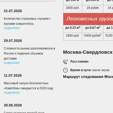
до 100 кг
до 200 кг
до 
1800 руб.
18 руб/кг
16 
31.07.2026
Легковесных грузо
Количество страховых случаев с
грузами сократилось
3
3
до 0,33 м
до 0,67 м
до 1
подробнее
3
1800 руб.
5400 руб/м
5100
29.07.2026
Сложности рынка грузоперевозок в
Москва-Свердловск
России и падение объемов
доставки
Расстояние:
подробнее
Время в пути:
около
часов
11.07.2026
Маршрут следования Мос
Массовый запуск беспилотных
«КамАЗов» ожидается в 2028 году
подробнее
30.06.2026