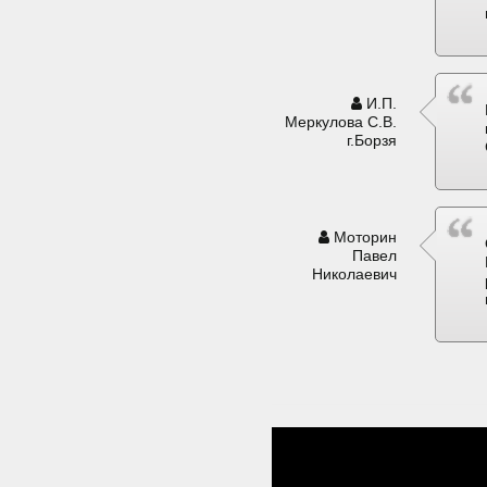
И.П.
Меркулова С.В.
г.Борзя
Моторин
Павел
Николаевич