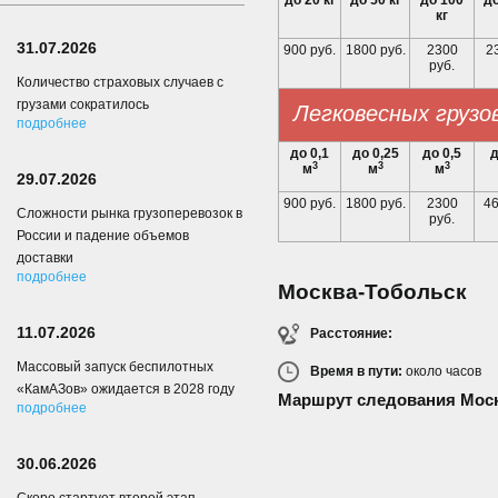
до 20 кг
до 50 кг
до 100
до
кг
31.07.2026
900 руб.
1800 руб.
2300
23
руб.
Количество страховых случаев с
грузами сократилось
Легковесных грузо
подробнее
до 0,1
до 0,25
до 0,5
д
3
3
3
м
м
м
29.07.2026
900 руб.
1800 руб.
2300
46
Сложности рынка грузоперевозок в
руб.
России и падение объемов
доставки
подробнее
Москва-Тобольск
11.07.2026
Расстояние:
Массовый запуск беспилотных
Время в пути:
около
часов
«КамАЗов» ожидается в 2028 году
Маршрут следования Моск
подробнее
30.06.2026