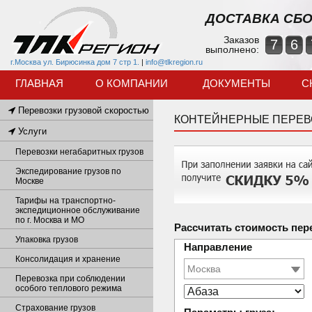
ДОСТАВКА СБО
Заказов
7
6
выполнено:
г.Москва ул. Бирюсинка дом 7 стр 1.
|
info@tlkregion.ru
ГЛАВНАЯ
О КОМПАНИИ
ДОКУМЕНТЫ
С
Перевозки грузовой скоростью
КОНТЕЙНЕРНЫЕ ПЕРЕВ
Услуги
Перевозки негабаритных грузов
Экспедирование грузов по
Москве
Тарифы на транспортно-
экспедиционное обслуживание
по г. Москва и МО
Рассчитать стоимость пер
Упаковка грузов
Направление
Консолидация и хранение
Перевозка при соблюдении
особого теплового режима
Страхование грузов