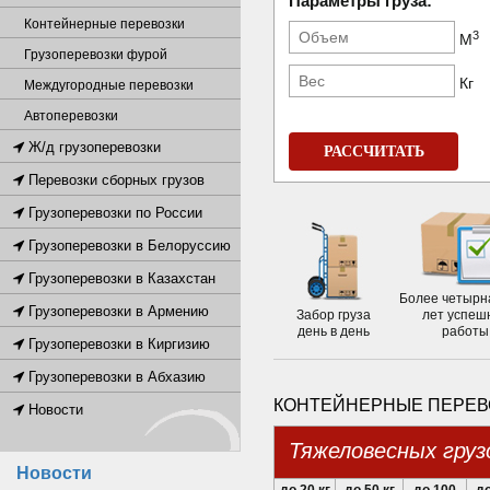
Параметры груза:
Контейнерные перевозки
3
М
Грузоперевозки фурой
Кг
Междугородные перевозки
Автоперевозки
Ж/д грузоперевозки
РАССЧИТАТЬ
Перевозки сборных грузов
Грузоперевозки по России
Грузоперевозки в Белоруссию
Грузоперевозки в Казахстан
Более четырн
Грузоперевозки в Армению
Забор груза
лет успеш
день в день
работы
Грузоперевозки в Киргизию
Грузоперевозки в Абхазию
КОНТЕЙНЕРНЫЕ ПЕРЕВО
Новости
Тяжеловесных груз
Новости