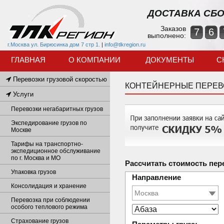
ДОСТАВКА СБО
Заказов
7
6
выполнено:
г.Москва ул. Бирюсинка дом 7 стр 1.
|
info@tlkregion.ru
ГЛАВНАЯ
О КОМПАНИИ
ДОКУМЕНТЫ
С
Перевозки грузовой скоростью
КОНТЕЙНЕРНЫЕ ПЕРЕВО
Услуги
Перевозки негабаритных грузов
Экспедирование грузов по
Москве
Тарифы на транспортно-
экспедиционное обслуживание
по г. Москва и МО
Рассчитать стоимость пер
Упаковка грузов
Направление
Консолидация и хранение
Перевозка при соблюдении
особого теплового режима
Страхование грузов