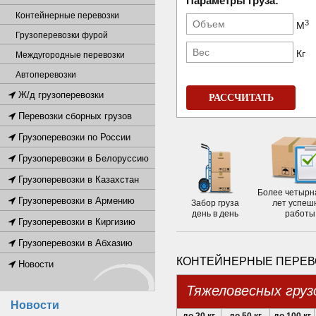
Параметры груза:
Контейнерные перевозки
3
М
Грузоперевозки фурой
Кг
Междугородные перевозки
Автоперевозки
Ж/д грузоперевозки
РАССЧИТАТЬ
Перевозки сборных грузов
Грузоперевозки по России
Грузоперевозки в Белоруссию
Грузоперевозки в Казахстан
Более четырн
Грузоперевозки в Армению
Забор груза
лет успеш
день в день
работы
Грузоперевозки в Киргизию
Грузоперевозки в Абхазию
КОНТЕЙНЕРНЫЕ ПЕРЕВО
Новости
Тяжеловесных груз
Новости