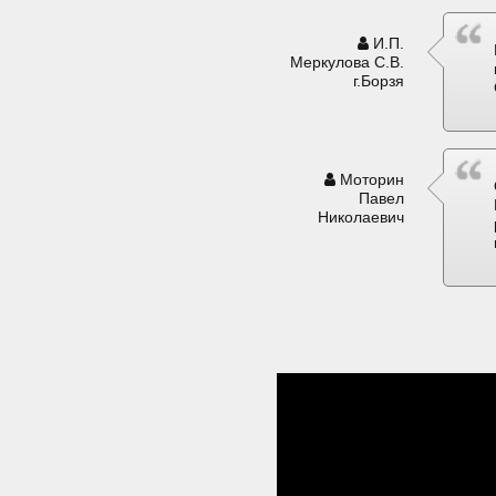
И.П.
Меркулова С.В.
г.Борзя
Моторин
Павел
Николаевич