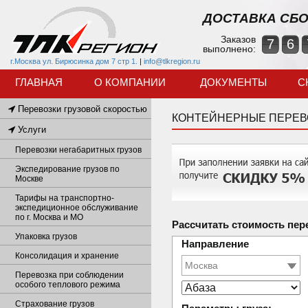
ДОСТАВКА СБО
Заказов
7
6
выполнено:
г.Москва ул. Бирюсинка дом 7 стр 1.
|
info@tlkregion.ru
ГЛАВНАЯ
О КОМПАНИИ
ДОКУМЕНТЫ
С
Перевозки грузовой скоростью
КОНТЕЙНЕРНЫЕ ПЕРЕВ
Услуги
Перевозки негабаритных грузов
Экспедирование грузов по
Москве
Тарифы на транспортно-
экспедиционное обслуживание
по г. Москва и МО
Рассчитать стоимость пер
Упаковка грузов
Направление
Консолидация и хранение
Перевозка при соблюдении
особого теплового режима
Страхование грузов