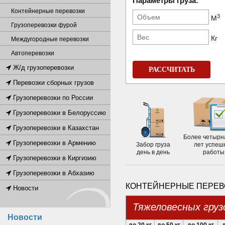
Параметры груза:
Контейнерные перевозки
3
М
Грузоперевозки фурой
Кг
Междугородные перевозки
Автоперевозки
Ж/д грузоперевозки
РАССЧИТАТЬ
Перевозки сборных грузов
Грузоперевозки по России
Грузоперевозки в Белоруссию
Грузоперевозки в Казахстан
Более четырн
Грузоперевозки в Армению
Забор груза
лет успеш
день в день
работы
Грузоперевозки в Киргизию
Грузоперевозки в Абхазию
КОНТЕЙНЕРНЫЕ ПЕРЕВ
Новости
Тяжеловесных груз
Новости