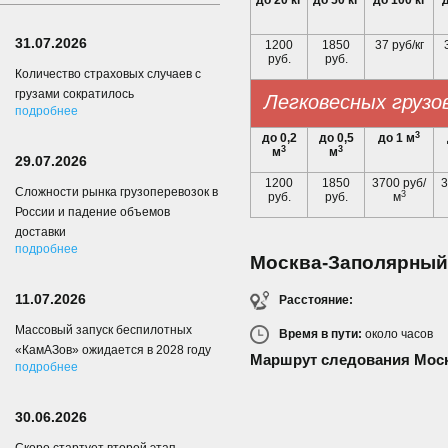
до 20 кг
до 50 кг
до 100 кг
д
31.07.2026
1200
1850
37 руб/кг
руб.
руб.
Количество страховых случаев с
грузами сократилось
Легковесных грузо
подробнее
3
до 0,2
до 0,5
до 1 м
3
3
м
м
29.07.2026
1200
1850
3700 руб/
3
Сложности рынка грузоперевозок в
3
руб.
руб.
м
России и падение объемов
доставки
подробнее
Москва-Заполярный
11.07.2026
Расстояние:
Массовый запуск беспилотных
Время в пути:
около
часов
«КамАЗов» ожидается в 2028 году
Маршрут следования Мос
подробнее
30.06.2026