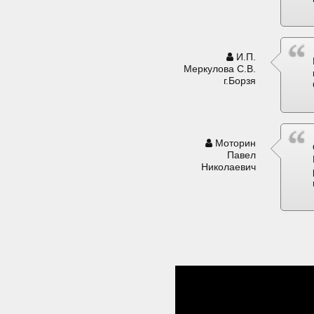
И.П.
Меркулова С.В.
г.Борзя
Моторин
Павел
Николаевич