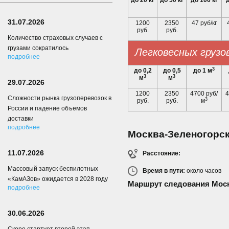
до 20 кг
до 50 кг
до 100 кг
д
31.07.2026
1200
2350
47 руб/кг
руб.
руб.
Количество страховых случаев с
грузами сократилось
Легковесных грузо
подробнее
3
до 0,2
до 0,5
до 1 м
3
3
м
м
29.07.2026
1200
2350
4700 руб/
4
Сложности рынка грузоперевозок в
3
руб.
руб.
м
России и падение объемов
доставки
подробнее
Москва-Зеленогорс
11.07.2026
Расстояние:
Массовый запуск беспилотных
Время в пути:
около
часов
«КамАЗов» ожидается в 2028 году
Маршрут следования Моск
подробнее
30.06.2026