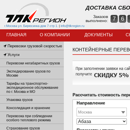
ДОСТАВКА СБО
Заказов
7
6
выполнено:
г.Москва ул. Бирюсинка дом 7 стр 1.
|
info@tlkregion.ru
ГЛАВНАЯ
О КОМПАНИИ
ДОКУМЕНТЫ
С
Перевозки грузовой скоростью
КОНТЕЙНЕРНЫЕ ПЕРЕВ
Услуги
Перевозки негабаритных грузов
Экспедирование грузов по
Москве
Тарифы на транспортно-
экспедиционное обслуживание
по г. Москва и МО
Рассчитать стоимость пер
Упаковка грузов
Направление
Консолидация и хранение
Перевозка при соблюдении
особого теплового режима
Страхование грузов