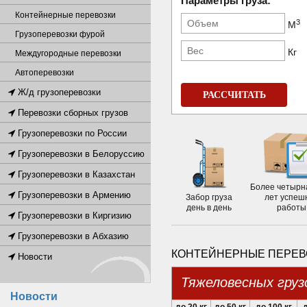
Параметры груза:
Контейнерные перевозки
3
М
Грузоперевозки фурой
Кг
Междугородные перевозки
Автоперевозки
Ж/д грузоперевозки
РАССЧИТАТЬ
Перевозки сборных грузов
Грузоперевозки по России
Грузоперевозки в Белоруссию
Грузоперевозки в Казахстан
Более четырн
Грузоперевозки в Армению
Забор груза
лет успеш
день в день
работы
Грузоперевозки в Киргизию
Грузоперевозки в Абхазию
КОНТЕЙНЕРНЫЕ ПЕРЕВО
Новости
Тяжеловесных груз
Новости