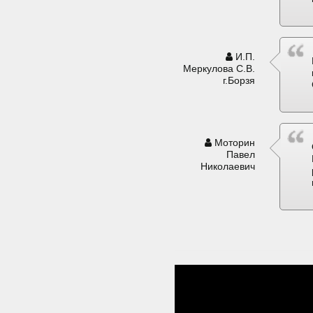
И.П.
Меркулова С.В.
г.Борзя
Моторин
Павел
Николаевич