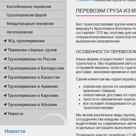
Главная
/
Перевозки груза из Крас
Контейнерные перевозки
ПЕРЕВОЗКИ ГРУЗА ИЗ 
Грузоперевозки фурой
Междугородные перевозки
Без транспортировки грузов нево
маршруту Красноярск-Богучаны п
Автоперевозки
составляет 570 км, поэтому для 
специализированные транспортно-
Ж/д грузоперевозки
выбранном направлении.
Перевозки сборных грузов
ОСОБЕННОСТИ ПЕРЕВОЗОК 
Грузоперевозки по России
Наша фирма осуществляет трансп
транспорта. Мы подбираем авто в
отправкой машины логисты тщател
Грузоперевозки в Белоруссию
доставки, экономию времени и сре
Грузоперевозки в Казахстан
Своим клиентам мы гарантируем 
Грузоперевозки в Армению
перевозка грузов по направл
хранения товаров;
оперативная доставка по горо
Грузоперевозки в Киргизию
простота оформления заказа;
все условия оговариваются ср
Грузоперевозки в Абхазию
транспортировки.
Новости
Мы возим различные виды грузов
сотрудничества каждому обратив
водителями на современных автом
отдельных ситуациях выполняется
Новости
Позвоните нам по телефону +7 (49