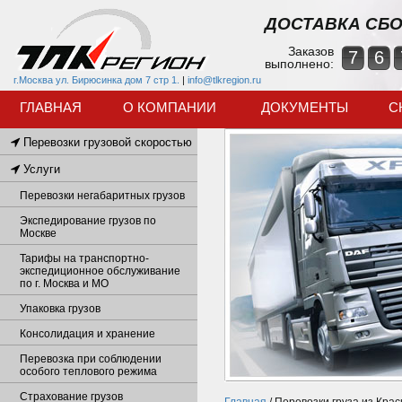
ДОСТАВКА СБО
Заказов
7
6
выполнено:
г.Москва ул. Бирюсинка дом 7 стр 1.
|
info@tlkregion.ru
ГЛАВНАЯ
О КОМПАНИИ
ДОКУМЕНТЫ
С
Перевозки грузовой скоростью
Услуги
Перевозки негабаритных грузов
Экспедирование грузов по
Москве
Тарифы на транспортно-
экспедиционное обслуживание
по г. Москва и МО
Упаковка грузов
Консолидация и хранение
Перевозка при соблюдении
особого теплового режима
Страхование грузов