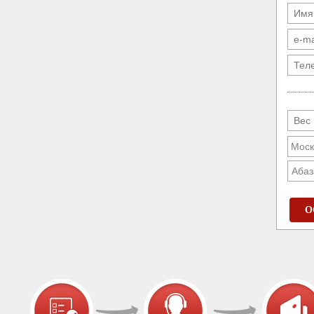
Абаз
О