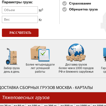
Параметры груза:
Страхование
Обрешетка груза
3
М
Кг
РАССЧИТАТЬ
Более четырнадцати
Доставка грузов
Забор груза
лет успешной
более чем в 1000 городов
Гар
день в день
работы
РФ и ближнего зарубежья
с
ДОСТАВКА СБОРНЫХ ГРУЗОВ МОСКВА - КАРТАЛЫ
Тяжеловесных грузов