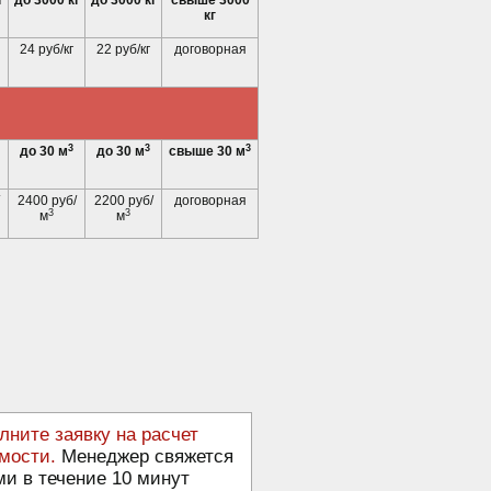
г
до 3000 кг
до 3000 кг
свыше 3000
кг
24 руб/кг
22 руб/кг
договорная
3
3
3
до 30 м
до 30 м
свыше 30 м
2400 руб/
2200 руб/
договорная
3
3
м
м
лните заявку на расчет
мости.
Менеджер свяжется
ми в течение 10 минут