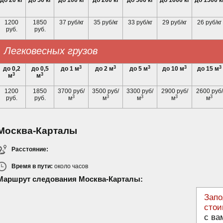
до 20 кг
до 50 кг
до 100 кг
до 200 кг
до 500 кг
до 1000 кг
до 1500 к
1200
1850
37 руб/кг
35 руб/кг
33 руб/кг
29 руб/кг
26 руб/кг
руб.
руб.
Легковесных грузов
3
3
3
3
3
до 0,2
до 0,5
до 1 м
до 2 м
до 5 м
до 10 м
до 15 м
3
3
м
м
1200
1850
3700 руб/
3500 руб/
3300 руб/
2900 руб/
2600 руб/
3
3
3
3
3
руб.
руб.
м
м
м
м
м
Москва-Карталы
Расстояние:
Время в пути:
около
часов
Маршрут следования Москва-Карталы:
Запо
стои
с ва