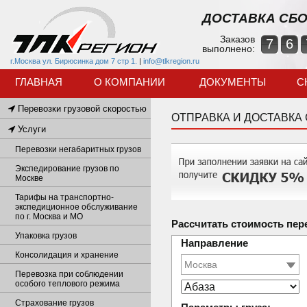
ДОСТАВКА СБО
Заказов
7
6
выполнено:
г.Москва ул. Бирюсинка дом 7 стр 1.
|
info@tlkregion.ru
ГЛАВНАЯ
О КОМПАНИИ
ДОКУМЕНТЫ
С
Перевозки грузовой скоростью
ОТПРАВКА И ДОСТАВКА
Услуги
Перевозки негабаритных грузов
Экспедирование грузов по
Москве
Тарифы на транспортно-
экспедиционное обслуживание
по г. Москва и МО
Рассчитать стоимость пер
Упаковка грузов
Направление
Консолидация и хранение
Перевозка при соблюдении
особого теплового режима
Страхование грузов