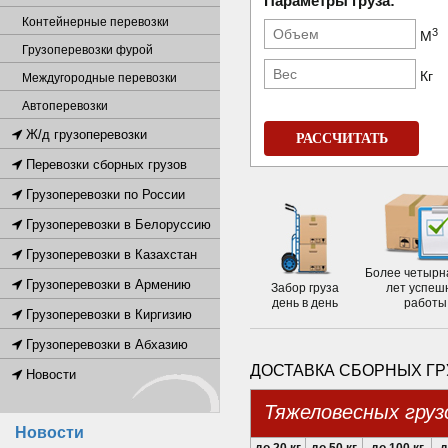
Параметры груза:
Контейнерные перевозки
3
М
Грузоперевозки фурой
Кг
Междугородные перевозки
Автоперевозки
Ж/д грузоперевозки
РАССЧИТАТЬ
Перевозки сборных грузов
Грузоперевозки по России
Грузоперевозки в Белоруссию
Грузоперевозки в Казахстан
Более четырн
Грузоперевозки в Армению
Забор груза
лет успеш
день в день
работы
Грузоперевозки в Киргизию
Грузоперевозки в Абхазию
ДОСТАВКА СБОРНЫХ ГР
Новости
Тяжеловесных груз
Новости