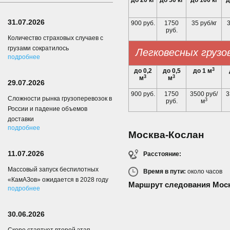
до 20 кг
до 50 кг
до 100 кг
д
31.07.2026
900 руб.
1750
35 руб/кг
3
руб.
Количество страховых случаев с
грузами сократилось
Легковесных грузо
подробнее
3
до 0,2
до 0,5
до 1 м
3
3
м
м
29.07.2026
900 руб.
1750
3500 руб/
3
Сложности рынка грузоперевозок в
3
руб.
м
России и падение объемов
доставки
подробнее
Москва-Кослан
11.07.2026
Расстояние:
Массовый запуск беспилотных
Время в пути:
около
часов
«КамАЗов» ожидается в 2028 году
Маршрут следования Моск
подробнее
30.06.2026