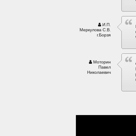
И.П.
Меркулова С.В.
г.Борзя
Моторин
Павел
Николаевич