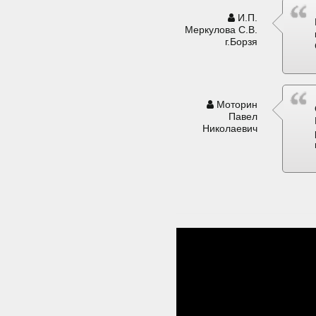
И.П.
Меркулова С.В.
г.Борзя
Моторин
Павел
Николаевич