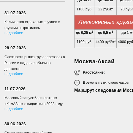
до 50 кг
до 100 кг
до 200 
1100 руб.
22 руб/кг
20 руб/
31.07.2026
Легковесных грузо
Количество страховых случаев с
грузами сократилось
3
3
до 0,25 м
до 0,5 м
до 1 м
подробнее
3
1100 руб.
4400 руб/м
4000 руб
29.07.2026
Сложности рынка грузоперевозок в
Москва-Аксай
России и падение объемов
доставки
Расстояние:
подробнее
Время в пути:
около
часов
11.07.2026
Маршрут следования Моск
Массовый запуск беспилотных
«КамАЗов» ожидается в 2028 году
подробнее
30.06.2026