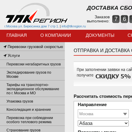
ДОСТАВКА СБО
Заказов
7
6
выполнено:
г.Москва ул. Бирюсинка дом 7 стр 1.
|
info@tlkregion.ru
ГЛАВНАЯ
О КОМПАНИИ
ДОКУМЕНТЫ
С
Перевозки грузовой скоростью
ОТПРАВКА И ДОСТАВКА
Услуги
Перевозки негабаритных грузов
Экспедирование грузов по
Москве
Тарифы на транспортно-
экспедиционное обслуживание
по г. Москва и МО
Рассчитать стоимость пер
Упаковка грузов
Направление
Консолидация и хранение
Перевозка при соблюдении
особого теплового режима
Страхование грузов