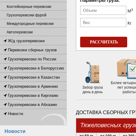
Параметры груза:
Контейнерные перевозки
3
М
Грузоперевозки фурой
Кг
Междугородные перевозки
Автоперевозки
Ж/д грузоперевозки
РАССЧИТАТЬ
Перевозки сборных грузов
Грузоперевозки по России
Грузоперевозки в Белоруссию
Грузоперевозки в Казахстан
Более четырн
Грузоперевозки в Армению
Забор груза
лет успеш
день в день
работы
Грузоперевозки в Киргизию
Грузоперевозки в Абхазию
ДОСТАВКА СБОРНЫХ ГР
Новости
Тяжеловесных груз
Новости