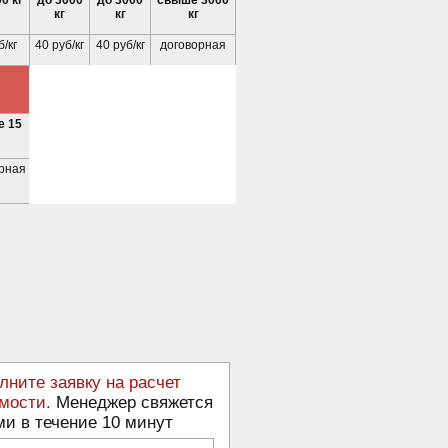
0 кг
до 3000
до 3000
свыше 3000
кг
кг
кг
б/кг
40 руб/кг
40 руб/кг
договорная
 15
рная
лните заявку на расчет
мости.
Менеджер свяжется
ми в течение 10 минут