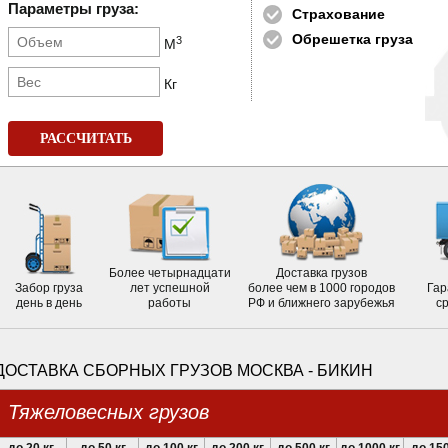
Параметры груза:
Страхование
Обрешетка груза
3
М
Кг
РАССЧИТАТЬ
Более четырнадцати
Доставка грузов
Забор груза
лет успешной
более чем в 1000 городов
Гар
день в день
работы
РФ и ближнего зарубежья
с
ДОСТАВКА СБОРНЫХ ГРУЗОВ МОСКВА - БИКИН
Тяжеловесных грузов