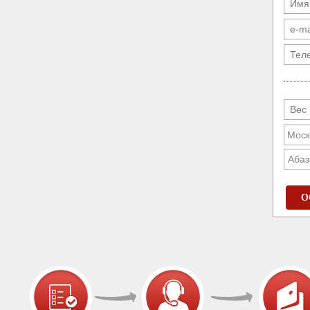
Абаз
О