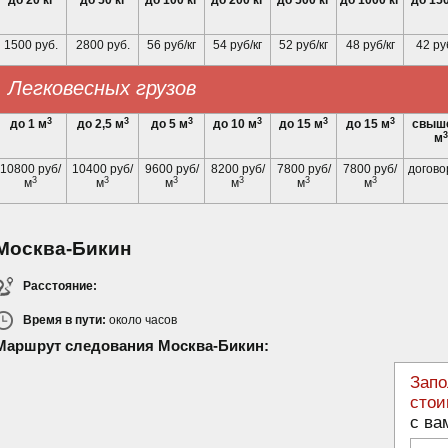
до 20 кг
до 50 кг
до 100 кг
до 200 кг
до 500 кг
до 1000 кг
до 150
1500 руб.
2800 руб.
56 руб/кг
54 руб/кг
52 руб/кг
48 руб/кг
42 ру
Легковесных грузов
3
3
3
3
3
3
до 1 м
до 2,5 м
до 5 м
до 10 м
до 15 м
до 15 м
свыше
3
м
10800 руб/
10400 руб/
9600 руб/
8200 руб/
7800 руб/
7800 руб/
догово
3
3
3
3
3
3
м
м
м
м
м
м
Москва-Бикин
Расстояние:
Время в пути:
около
часов
Маршрут следования Москва-Бикин:
Запо
стои
с ва