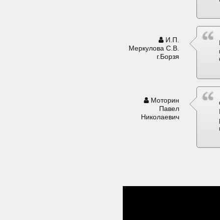
И.П.
Меркулова С.В.
г.Борзя
Моторин
Павел
Николаевич