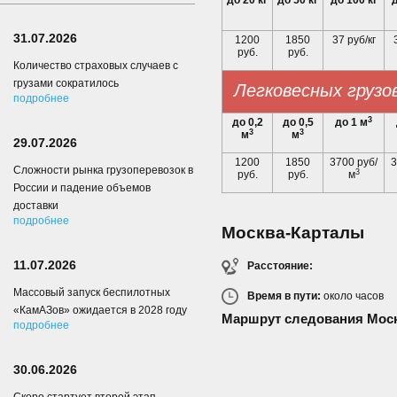
до 20 кг
до 50 кг
до 100 кг
д
31.07.2026
1200
1850
37 руб/кг
руб.
руб.
Количество страховых случаев с
грузами сократилось
Легковесных грузо
подробнее
3
до 0,2
до 0,5
до 1 м
3
3
м
м
29.07.2026
1200
1850
3700 руб/
3
Сложности рынка грузоперевозок в
3
руб.
руб.
м
России и падение объемов
доставки
подробнее
Москва-Карталы
11.07.2026
Расстояние:
Массовый запуск беспилотных
Время в пути:
около
часов
«КамАЗов» ожидается в 2028 году
Маршрут следования Мос
подробнее
30.06.2026