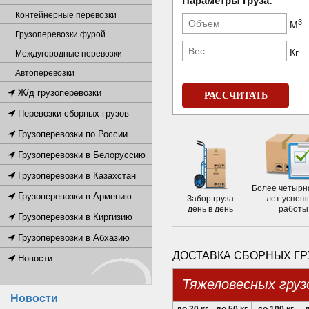
Параметры груза:
Контейнерные перевозки
3
М
Грузоперевозки фурой
Кг
Междугородные перевозки
Автоперевозки
Ж/д грузоперевозки
РАССЧИТАТЬ
Перевозки сборных грузов
Грузоперевозки по России
Грузоперевозки в Белоруссию
Грузоперевозки в Казахстан
Более четырн
Грузоперевозки в Армению
Забор груза
лет успеш
день в день
работы
Грузоперевозки в Киргизию
Грузоперевозки в Абхазию
ДОСТАВКА СБОРНЫХ ГР
Новости
Тяжеловесных груз
Новости