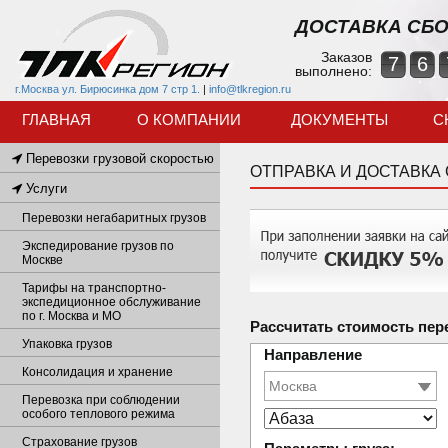
ДОСТАВКА СБО
Заказов
7
6
выполнено:
г.Москва ул. Бирюсинка дом 7 стр 1.
|
info@tlkregion.ru
ГЛАВНАЯ
О КОМПАНИИ
ДОКУМЕНТЫ
С
Перевозки грузовой скоростью
ОТПРАВКА И ДОСТАВКА
Услуги
Перевозки негабаритных грузов
Экспедирование грузов по
Москве
Тарифы на транспортно-
экспедиционное обслуживание
по г. Москва и МО
Рассчитать стоимость пер
Упаковка грузов
Направление
Консолидация и хранение
Перевозка при соблюдении
особого теплового режима
Страхование грузов