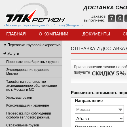
ДОСТАВКА СБО
Заказов
7
6
выполнено:
г.Москва ул. Бирюсинка дом 7 стр 1.
|
info@tlkregion.ru
ГЛАВНАЯ
О КОМПАНИИ
ДОКУМЕНТЫ
С
Перевозки грузовой скоростью
ОТПРАВКА И ДОСТАВКА
Услуги
Перевозки негабаритных грузов
Экспедирование грузов по
Москве
Тарифы на транспортно-
экспедиционное обслуживание
по г. Москва и МО
Рассчитать стоимость пер
Упаковка грузов
Направление
Консолидация и хранение
Перевозка при соблюдении
особого теплового режима
Страхование грузов