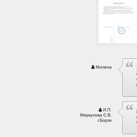
Милена
И.П.
Меркулова С.В.
г.Борзя