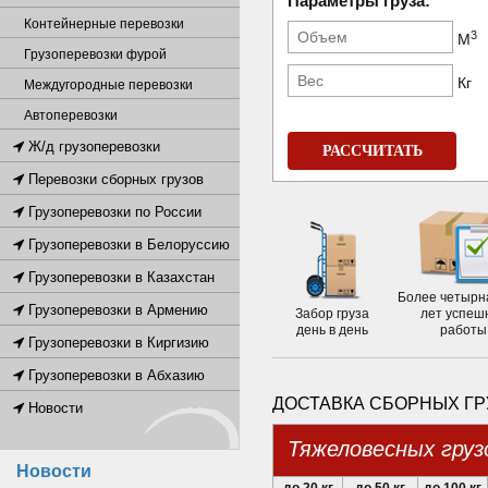
Параметры груза:
Контейнерные перевозки
3
М
Грузоперевозки фурой
Кг
Междугородные перевозки
Автоперевозки
Ж/д грузоперевозки
РАССЧИТАТЬ
Перевозки сборных грузов
Грузоперевозки по России
Грузоперевозки в Белоруссию
Грузоперевозки в Казахстан
Более четырн
Грузоперевозки в Армению
Забор груза
лет успеш
день в день
работы
Грузоперевозки в Киргизию
Грузоперевозки в Абхазию
ДОСТАВКА СБОРНЫХ ГР
Новости
Тяжеловесных груз
Новости