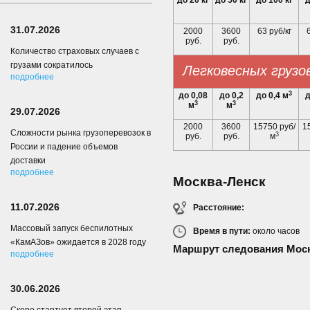
до 20 кг
до 50 кг
до 100 кг
д
31.07.2026
2000
3600
63 руб/кг
6
руб.
руб.
Количество страховых случаев с
грузами сократилось
Легковесных грузо
подробнее
3
до 0,08
до 0,2
до 0,4 м
д
3
3
м
м
29.07.2026
2000
3600
15750 руб/
1
Сложности рынка грузоперевозок в
3
руб.
руб.
м
России и падение объемов
доставки
подробнее
Москва-Ленск
11.07.2026
Расстояние:
Массовый запуск беспилотных
Время в пути:
около
часов
«КамАЗов» ожидается в 2028 году
Маршрут следования Моск
подробнее
30.06.2026