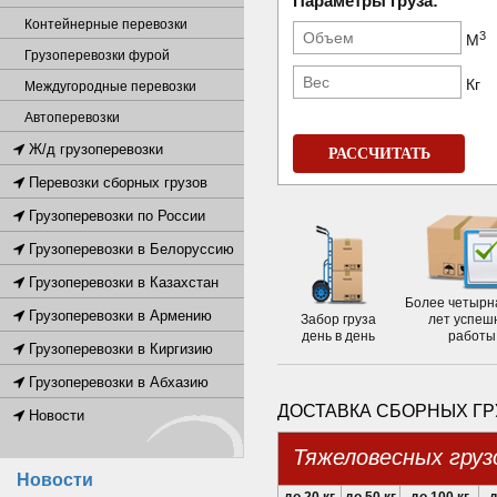
Параметры груза:
Контейнерные перевозки
3
М
Грузоперевозки фурой
Кг
Междугородные перевозки
Автоперевозки
Ж/д грузоперевозки
РАССЧИТАТЬ
Перевозки сборных грузов
Грузоперевозки по России
Грузоперевозки в Белоруссию
Грузоперевозки в Казахстан
Более четырн
Грузоперевозки в Армению
Забор груза
лет успеш
день в день
работы
Грузоперевозки в Киргизию
Грузоперевозки в Абхазию
ДОСТАВКА СБОРНЫХ ГР
Новости
Тяжеловесных груз
Новости