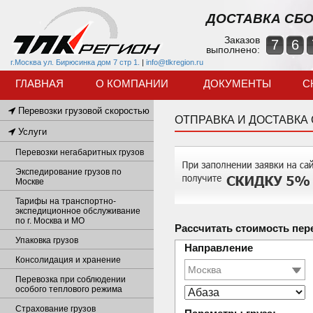
ДОСТАВКА СБО
Заказов
7
6
выполнено:
г.Москва ул. Бирюсинка дом 7 стр 1.
|
info@tlkregion.ru
ГЛАВНАЯ
О КОМПАНИИ
ДОКУМЕНТЫ
С
Перевозки грузовой скоростью
ОТПРАВКА И ДОСТАВКА
Услуги
Перевозки негабаритных грузов
Экспедирование грузов по
Москве
Тарифы на транспортно-
экспедиционное обслуживание
по г. Москва и МО
Рассчитать стоимость пер
Упаковка грузов
Направление
Консолидация и хранение
Перевозка при соблюдении
особого теплового режима
Страхование грузов