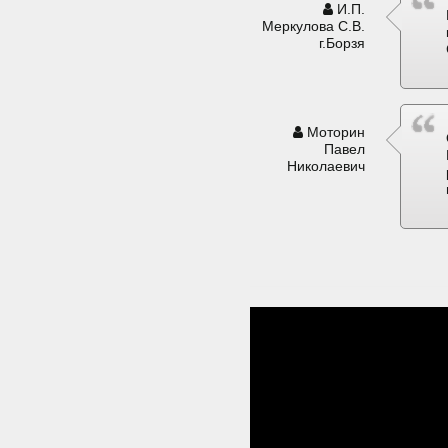
И.П.
Меркулова С.В.
г.Борзя
Моторин
Павел
Николаевич