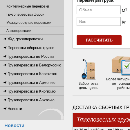
Параметры груза:
Контейнерные перевозки
3
М
Грузоперевозки фурой
Кг
Междугородные перевозки
Автоперевозки
Ж/д грузоперевозки
РАССЧИТАТЬ
Перевозки сборных грузов
Грузоперевозки по России
Грузоперевозки в Белоруссию
Грузоперевозки в Казахстан
Более четырн
Грузоперевозки в Армению
Забор груза
лет успеш
день в день
работы
Грузоперевозки в Киргизию
Грузоперевозки в Абхазию
ДОСТАВКА СБОРНЫХ ГР
Новости
Тяжеловесных груз
Новости