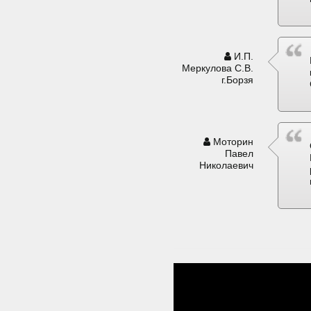
И.П.
Меркулова С.В.
г.Борзя
Моторин
Павел
Николаевич