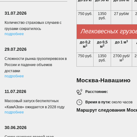
до 20 кг
до 50 кг
до 100 кг
д
31.07.2026
750 руб.
1350
27 руб/кг
2
руб.
Количество страховых случаев с
грузами сократилось
Легковесных грузо
подробнее
3
до 0,2
до 0,5
до 1 м
3
3
м
м
29.07.2026
750 руб.
1350
2700 руб/
2
Сложности рынка грузоперевозок в
3
руб.
м
России и падение объемов
доставки
подробнее
Москва-Навашино
11.07.2026
Расстояние:
Массовый запуск беспилотных
Время в пути:
около
часов
«КамАЗов» ожидается в 2028 году
Маршрут следования Мос
подробнее
30.06.2026