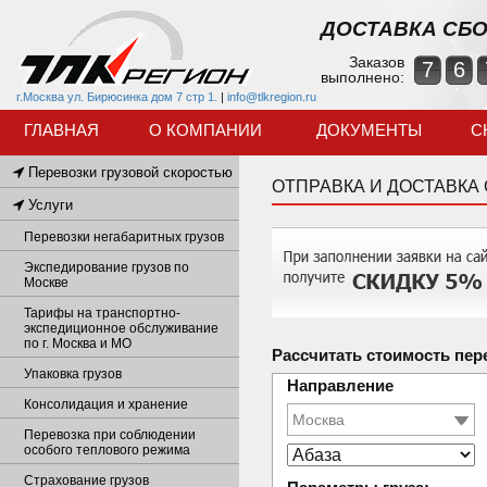
ДОСТАВКА СБО
Заказов
7
6
выполнено:
г.Москва ул. Бирюсинка дом 7 стр 1.
|
info@tlkregion.ru
ГЛАВНАЯ
О КОМПАНИИ
ДОКУМЕНТЫ
С
Перевозки грузовой скоростью
ОТПРАВКА И ДОСТАВКА
Услуги
Перевозки негабаритных грузов
Экспедирование грузов по
Москве
Тарифы на транспортно-
экспедиционное обслуживание
по г. Москва и МО
Рассчитать стоимость пер
Упаковка грузов
Направление
Консолидация и хранение
Перевозка при соблюдении
особого теплового режима
Страхование грузов