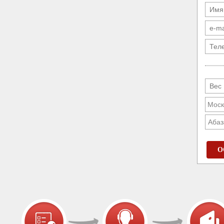
Абаз
О