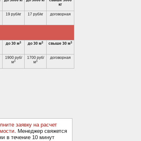
г
до 3000 кг
до 3000 кг
свыше 3000
кг
19 руб/кг
17 руб/кг
договорная
3
3
3
до 30 м
до 30 м
свыше 30 м
1900 руб/
1700 руб/
договорная
3
3
м
м
лните заявку на расчет
мости.
Менеджер свяжется
ми в течение 10 минут