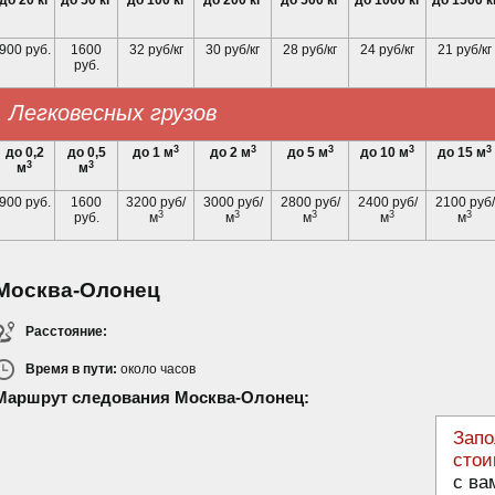
до 20 кг
до 50 кг
до 100 кг
до 200 кг
до 500 кг
до 1000 кг
до 1500 к
900 руб.
1600
32 руб/кг
30 руб/кг
28 руб/кг
24 руб/кг
21 руб/кг
руб.
Легковесных грузов
3
3
3
3
3
до 0,2
до 0,5
до 1 м
до 2 м
до 5 м
до 10 м
до 15 м
3
3
м
м
900 руб.
1600
3200 руб/
3000 руб/
2800 руб/
2400 руб/
2100 руб/
3
3
3
3
3
руб.
м
м
м
м
м
Москва-Олонец
Расстояние:
Время в пути:
около
часов
Маршрут следования Москва-Олонец:
Запо
стои
с ва