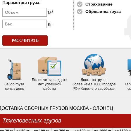
Параметры груза:
Страхование
Обрешетка груза
3
М
Кг
РАССЧИТАТЬ
Более четырнадцати
Доставка грузов
Забор груза
лет успешной
более чем в 1000 городов
Гар
день в день
работы
РФ и ближнего зарубежья
с
ДОСТАВКА СБОРНЫХ ГРУЗОВ МОСКВА - ОЛОНЕЦ
Тяжеловесных грузов