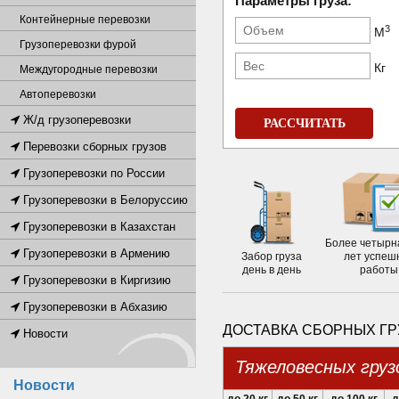
Параметры груза:
Контейнерные перевозки
3
М
Грузоперевозки фурой
Кг
Междугородные перевозки
Автоперевозки
Ж/д грузоперевозки
РАССЧИТАТЬ
Перевозки сборных грузов
Грузоперевозки по России
Грузоперевозки в Белоруссию
Грузоперевозки в Казахстан
Более четырн
Грузоперевозки в Армению
Забор груза
лет успеш
день в день
работы
Грузоперевозки в Киргизию
Грузоперевозки в Абхазию
ДОСТАВКА СБОРНЫХ ГР
Новости
Тяжеловесных груз
Новости