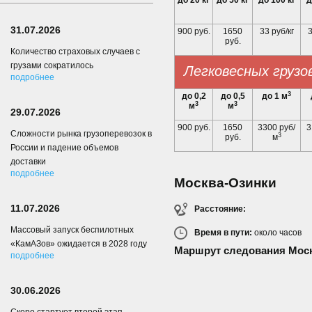
до 20 кг
до 50 кг
до 100 кг
д
31.07.2026
900 руб.
1650
33 руб/кг
3
руб.
Количество страховых случаев с
грузами сократилось
Легковесных грузо
подробнее
3
до 0,2
до 0,5
до 1 м
3
3
м
м
29.07.2026
900 руб.
1650
3300 руб/
3
Сложности рынка грузоперевозок в
3
руб.
м
России и падение объемов
доставки
подробнее
Москва-Озинки
11.07.2026
Расстояние:
Массовый запуск беспилотных
Время в пути:
около
часов
«КамАЗов» ожидается в 2028 году
Маршрут следования Моск
подробнее
30.06.2026