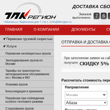
ДОСТАВКА СБО
Заказов
7
6
выполнено:
г.Москва ул. Бирюсинка дом 7 стр 1.
|
info@tlkregion.ru
ГЛАВНАЯ
О КОМПАНИИ
ДОКУМЕНТЫ
С
Перевозки грузовой скоростью
ОТПРАВКА И ДОСТАВКА
Услуги
Перевозки негабаритных грузов
Экспедирование грузов по
Москве
Тарифы на транспортно-
экспедиционное обслуживание
по г. Москва и МО
Рассчитать стоимость пер
Упаковка грузов
Направление
Консолидация и хранение
Перевозка при соблюдении
особого теплового режима
Страхование грузов