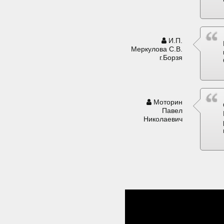
И.П.
Меркулова С.В.
г.Борзя
Моторин
Павел
Николаевич