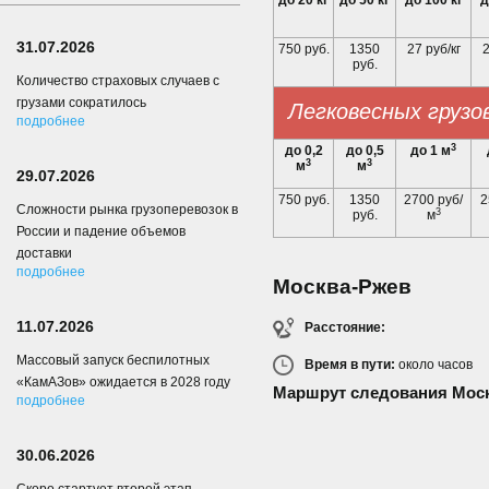
до 20 кг
до 50 кг
до 100 кг
д
31.07.2026
750 руб.
1350
27 руб/кг
2
руб.
Количество страховых случаев с
грузами сократилось
Легковесных грузо
подробнее
3
до 0,2
до 0,5
до 1 м
3
3
м
м
29.07.2026
750 руб.
1350
2700 руб/
2
Сложности рынка грузоперевозок в
3
руб.
м
России и падение объемов
доставки
подробнее
Москва-Ржев
11.07.2026
Расстояние:
Массовый запуск беспилотных
Время в пути:
около
часов
«КамАЗов» ожидается в 2028 году
Маршрут следования Мос
подробнее
30.06.2026