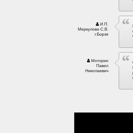
И.П.
Меркулова С.В.
г.Борзя
Моторин
Павел
Николаевич