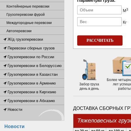
Параметры груза:
Контейнерные перевозки
3
М
Грузоперевозки фурой
Кг
Междугородные перевозки
Автоперевозки
Ж/д грузоперевозки
РАССЧИТАТЬ
Перевозки сборных грузов
Грузоперевозки по России
Грузоперевозки в Белоруссию
Грузоперевозки в Казахстан
Более четырн
Грузоперевозки в Армению
Забор груза
лет успеш
день в день
работы
Грузоперевозки в Киргизию
Грузоперевозки в Абхазию
ДОСТАВКА СБОРНЫХ ГР
Новости
Тяжеловесных груз
Новости