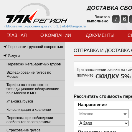
ДОСТАВКА СБО
Заказов
7
6
выполнено:
г.Москва ул. Бирюсинка дом 7 стр 1.
|
info@tlkregion.ru
ГЛАВНАЯ
О КОМПАНИИ
ДОКУМЕНТЫ
С
Перевозки грузовой скоростью
ОТПРАВКА И ДОСТАВКА
Услуги
Перевозки негабаритных грузов
Экспедирование грузов по
Москве
Тарифы на транспортно-
экспедиционное обслуживание
по г. Москва и МО
Рассчитать стоимость пер
Упаковка грузов
Направление
Консолидация и хранение
Перевозка при соблюдении
особого теплового режима
Страхование грузов